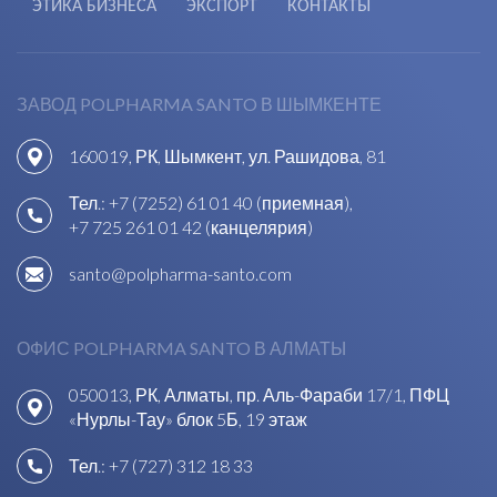
ЭТИКА БИЗНЕСА
ЭКСПОРТ
КОНТАКТЫ
ЗАВОД POLPHARMA SANTO В ШЫМКЕНТЕ
160019, РК, Шымкент, ул. Рашидова, 81
Тел.:
+7 (7252) 61 01 40 (приемная)
,
+7 725 261 01 42 (канцелярия)
santo@polpharma-santo.com
ОФИС POLPHARMA SANTO В АЛМАТЫ
050013, РК, Алматы, пр. Аль-Фараби 17/1, ПФЦ
«Нурлы-Тау» блок 5Б, 19 этаж
Тел.:
+7 (727) 312 18 33