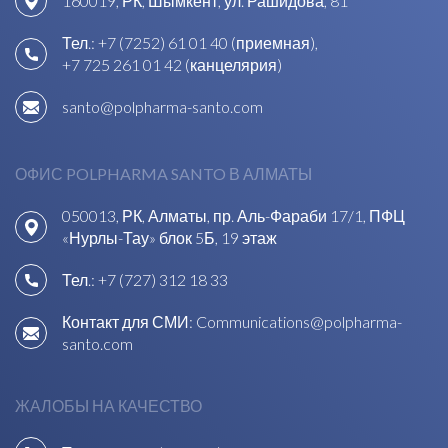
160019, РК, Шымкент, ул. Рашидова, 81
Тел.:
+7 (7252) 61 01 40 (приемная)
,
+7 725 261 01 42 (канцелярия)
santo@polpharma-santo.com
ОФИС POLPHARMA SANTO В АЛМАТЫ
050013, РК, Алматы, пр. Аль-Фараби 17/1, ПФЦ
«Нурлы-Тау» блок 5Б, 19 этаж
Тел.:
+7 (727) 312 18 33
Контакт для СМИ:
Communications@polpharma-
santo.com
ЖАЛОБЫ НА КАЧЕСТВО