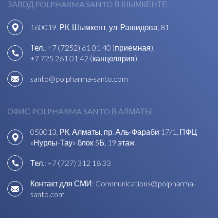
ЗАВОД POLPHARMA SANTO В ШЫМКЕНТЕ
160019, РК, Шымкент, ул. Рашидова, 81
Тел.:
+7 (7252) 61 01 40 (приемная)
,
+7 725 261 01 42 (канцелярия)
santo@polpharma-santo.com
ОФИС POLPHARMA SANTO В АЛМАТЫ
050013, РК, Алматы, пр. Аль-Фараби 17/1, ПФЦ
«Нурлы-Тау» блок 5Б, 19 этаж
Тел.:
+7 (727) 312 18 33
Контакт для СМИ:
Communications@polpharma-
santo.com