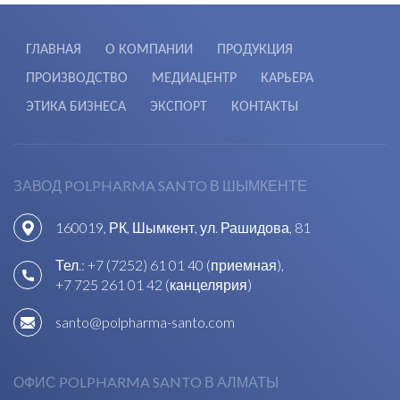
ГЛАВНАЯ
О КОМПАНИИ
ПРОДУКЦИЯ
ПРОИЗВОДСТВО
МЕДИАЦЕНТР
КАРЬЕРА
ЭТИКА БИЗНЕСА
ЭКСПОРТ
КОНТАКТЫ
ЗАВОД POLPHARMA SANTO В ШЫМКЕНТЕ
160019, РК, Шымкент, ул. Рашидова, 81
Тел.:
+7 (7252) 61 01 40 (приемная)
,
+7 725 261 01 42 (канцелярия)
santo@polpharma-santo.com
ОФИС POLPHARMA SANTO В АЛМАТЫ