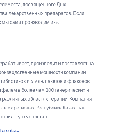
Телемоста, посвященного Дню
тва лекарственных препаратов. Если
с мы сами производим их».
рабатывает, производит и поставляет на
 Производственные мощности компании
нтибиотиков и 6 млн. пакетов и флаконов
фелем в более чем 200 генерических и
в различных областях терапии. Компания
всех регионах Республики Казахстан.
нголия, Туркменистан.
rentsi...