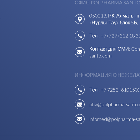
ОФИС POLPHARMA SANTO
050013, РК, Алматы, 
1
«Нурлы-Тау» блок 5Б, 
Тел.:
+7 (727) 312 18 3
Контакт для СМИ:
Com
santo.com
ИНФОРМАЦИЯ О НЕЖЕЛА
Тел.:
+7 7252 (610150)
phv@polpharma-santo
infomed@polpharma-s