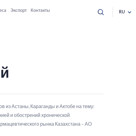
еса
Экспорт
Контакты
RU
ей
 из Астаны, Караганды и Актобе на тему:
нией и обострений хронической
армацевтического рынка Казахстана – АО