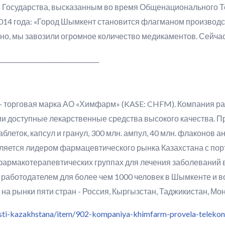
ы Государства, высказанным во время Общенационального 
014 года: «Город Шымкент становится флагманом производс
авно, мы завозили огромное количество медикаментов. Сейча
_________________________________
O:
 торговая марка АО «Химфарм» (KASE: CHFM). Компания раз
ии доступные лекарственные средства высокого качества.
аблеток, капсул и гранул, 300 млн. ампул, 40 млн. флаконов а
ляется лидером фармацевтического рынка Казахстана с порт
фармакотерапевтических группах для лечения заболеваний 
аботодателем для более чем 1000 человек в Шымкенте и во 
на рынки пяти стран - Россия, Кыргызстан, Таджикистан, Мо
sti-kazakhstana/item/902-kompaniya-khimfarm-provela-telekonfe