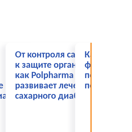
От контроля сахара
Казахстанс
к защите органов:
фармацевт
как Polpharma Santo
пороге бо
е по
развивает лечение
перемен
иабету
сахарного диабета