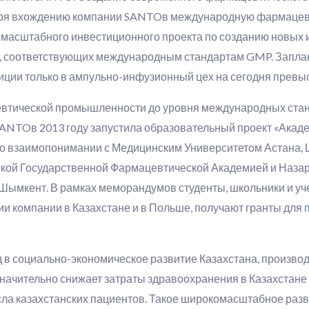
я вхождению компании SANTOв международную фармацевтич
омасштабного инвестиционного проекта по созданию новых
, соответствующих международным стандартам GMP. Запл
иции только в ампульно-инфузионный цех на сегодня превы
втической промышленности до уровня международных станд
SANTOв 2013 году запустила образовательный проект «Акад
 взаимопонимании с Медицинским Университетом Астана, 
кой Государственной Фармацевтической Академией и Наза
 Шымкент. В рамках меморандумов студенты, школьники и 
ии компании в Казахстане и в Польше, получают гранты для
 в социально-экономическое развитие Казахстана, произво
начительно снижает затраты здравоохранения в Казахстане 
ла казахстанских пациентов. Такое широкомасштабное разв