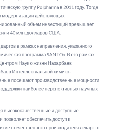
ескую группу Polpharma в 2011 году. Тогда
 и модернизации действующих
анированный объем инвестиций превышает
сили 40 млн. долларов США.
артов в рамках направления, указанного
емическая программа SANTO». В его рамках
Центром Наук о жизни Назарбаев
рбаев Интеллектуальной химико-
ученые посещают производственные мощности
 поддержки наиболее перспективных научных
дя высококачественные и доступные
и позволяет обеспечить доступ к
итие отечественного производителя лекарств