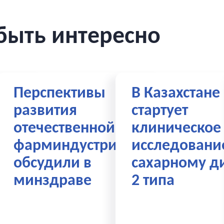
быть интересно
тва
Перспективы
В Казахстане
развития
стартует
отечественной
клиническое
С»
фарминдустрии
исследовани
обсудили в
сахарному д
минздраве
2 типа