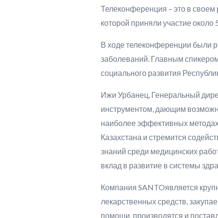
Телеконференция – это в своем 
которой приняли участие около 
В ходе телеконференции были 
заболеваний. Главным спикеро
социального развития Республик
Ижи Урбанец, Генеральный дир
инструментом, дающим возможно
наиболее эффективных методах
Казахстана и стремится содейс
знаний среди медицинских работ
вклад в развитие в системы здр
Компания SANTOявляется крупн
лекарственных средств, закупа
помощи, производятся и постав