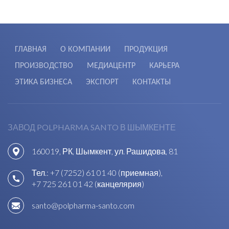
ГЛАВНАЯ
О КОМПАНИИ
ПРОДУКЦИЯ
ПРОИЗВОДСТВО
МЕДИАЦЕНТР
КАРЬЕРА
ЭТИКА БИЗНЕСА
ЭКСПОРТ
КОНТАКТЫ
ЗАВОД POLPHARMA SANTO В ШЫМКЕНТЕ
160019, РК, Шымкент, ул. Рашидова, 81
Тел.:
+7 (7252) 61 01 40 (приемная)
,
+7 725 261 01 42 (канцелярия)
santo@polpharma-santo.com