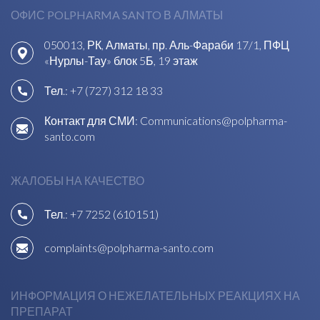
ОФИС POLPHARMA SANTO В АЛМАТЫ
050013, РК, Алматы, пр. Аль-Фараби 17/1, ПФЦ
«Нурлы-Тау» блок 5Б, 19 этаж
Тел.:
+7 (727) 312 18 33
Контакт для СМИ:
Communications@polpharma-
santo.com
ЖАЛОБЫ НА КАЧЕСТВО
Тел.:
+7 7252 (610151)
complaints@polpharma-santo.com
ИНФОРМАЦИЯ О НЕЖЕЛАТЕЛЬНЫХ РЕАКЦИЯХ НА
ПРЕПАРАТ