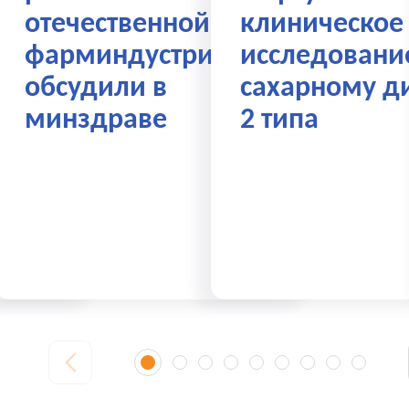
отечественной
клиническое
С»
фарминдустрии
исследовани
обсудили в
сахарному д
минздраве
2 типа