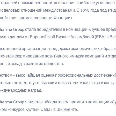
 отраслей промышленности, выявления наиболее успешных 
ых деловых отношений между странами. С 1998 года под эги
одействия промышленности Франции».
pharma
Group стала победителем в номинации «Лучшее пре
лучив диплом от Европейской Бизнес Ассамблеей (ЕВА) в Ве
ьственной организации - поддержка экономических, образо
является формирование позитивного имиджа компаний и отде
нный вклад в развитие общества.
ством - высочайшая оценка профессиональных достижений.
оторых соответствуют высоким показателям качества и конк
ждународных наград.
pharma
Group является обладателем премии в номинации «Лу
ном конкурсе «Алтын Сапа» в Шымкенте.