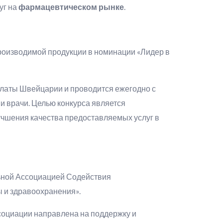
уг на
фармацевтическом рынке
.
роизводимой продукции в номинации «Лидер в
латы Швейцарии и проводится ежегодно с
и врачи. Целью конкурса является
учшения качества предоставляемых услуг в
ьной Ассоциацией Содействия
 и здравоохранения».
ссоциации направлена на поддержку и