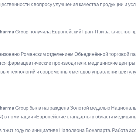
ественности к вопросу улучшения качества продукции и усл
pharma
Group получила Европейский Гран-При за качество п
низовано Романским отделением Объединённой торговой па
ются фармацевтические производители, медицинские центры 
вых технологий и современных методов управления для ул
pharma
Group была награждена Золотой медалью Национал
 в номинации «Европейские стандарты в области медицины
в 1801 году по инициативе Наполеона Бонапарта. Работа а