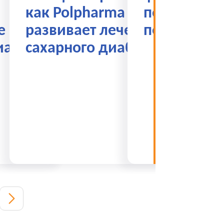
как Polpharma Santo
пороге бо
е по
развивает лечение
перемен
иабету
сахарного диабета