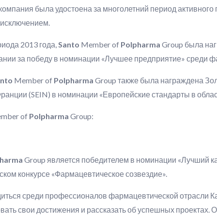
компания была удостоена за многолетний период активного
л исключением.
иода 2013 года,
Santo
Member of
Polpharma
Group была на
ании за победу в номинации «Лучшее предприятие» среди ф
nto
Member of
Polpharma
Group также была награждена Зо
нции (SEIN) в номинации «Европейские стандарты в облас
mber of
Polpharma
Group:
pharma
Group является победителем в номинации «Лучший ка
ском конкурсе «Фармацевтическое созвездие».
диться среди профессионалов фармацевтической отрасли Ка
ать свои достижения и рассказать об успешных проектах. 