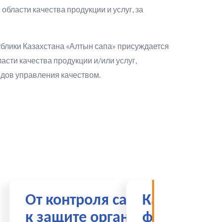
бласти качества продукции и услуг, за
ублики Казахстана «Алтын сапа» присуждается
асти качества продукции и/или услуг,
одов управления качеством.
От контроля сахара
Казахстанс
к защите органов:
фармацевт