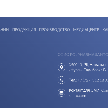
АНИИ
ПРОДУКЦИЯ
ПРОИЗВОДСТВО
МЕДИАЦЕНТР
КА
ОФИС POLPHARMA SANTO
050013, РК, Алматы, 
1
«Нурлы-Тау» блок 5Б, 
Тел.:
+7 (727) 312 18 3
Контакт для СМИ:
Com
santo.com