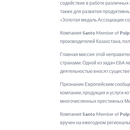
содействие в работе различных
также для развития продуктивн
«Золотая медаль Ассоциации с
Компания
Santo
Member of
Pol
производителей Казахстана, по
Главная миссия этой неправител
странами. Одной из задач EBA 
деятельностью вносят существе
Признание Европейским сообще
компании, продукция и услуги к
многочисленных престижных Ме
Компания
Santo
Member of
Pol
вручен на ежегодном региональ