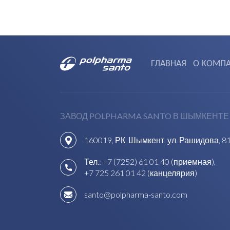
ГЛАВНАЯ
О КОМП
ЗАВОД POLPHARMA SANTO В ШЫМКЕНТЕ
160019, РК, Шымкент, ул. Рашидова, 8
Тел.:
+7 (7252) 61 01 40 (приемная)
,
+7 725 261 01 42 (канцелярия)
santo@polpharma-santo.com