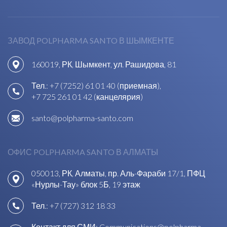
ЗАВОД POLPHARMA SANTO В ШЫМКЕНТЕ
160019, РК, Шымкент, ул. Рашидова, 81
Тел.:
+7 (7252) 61 01 40 (приемная)
,
+7 725 261 01 42 (канцелярия)
santo@polpharma-santo.com
ОФИС POLPHARMA SANTO В АЛМАТЫ
050013, РК, Алматы, пр. Аль-Фараби 17/1, ПФЦ
«Нурлы-Тау» блок 5Б, 19 этаж
Тел.:
+7 (727) 312 18 33
Контакт для СМИ:
Communications@polpharma-