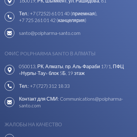
160019, РК, Шымкент, ул. Рашидова, 81
Тел.:
+7 (7252) 61 01 40 (приемная)
,
+7 725 261 01 42 (канцелярия)
santo@polpharma-santo.com
ОФИС POLPHARMA SANTO В АЛМАТЫ
050013, РК, Алматы, пр. Аль-Фараби 17/1, ПФЦ
«Нурлы-Тау» блок 5Б, 19 этаж
Тел.:
+7 (727) 312 18 33
Контакт для СМИ:
Communications@polpharma-
santo.com
ЖАЛОБЫ НА КАЧЕСТВО