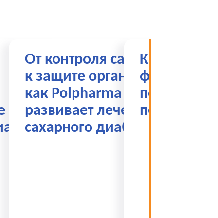
От контроля сахара
Казахстанс
к защите органов:
фармацевт
как Polpharma Santo
пороге бо
е по
развивает лечение
перемен
иабету
сахарного диабета