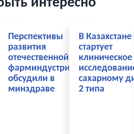
быть интересно
тва
Перспективы
В Казахстане
развития
стартует
отечественной
клиническое
С»
фарминдустрии
исследовани
обсудили в
сахарному д
минздраве
2 типа