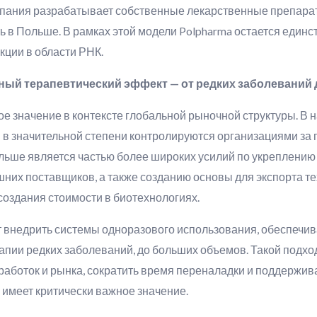
пания разрабатывает собственные лекарственные препарат
ь в Польше. В рамках этой модели Polpharma остается еди
кции в области РНК.
ный терапевтический эффект — от редких заболеваний
е значение в контексте глобальной рыночной структуры. В 
 в значительной степени контролируются организациями за 
ольше является частью более широких усилий по укреплению
них поставщиков, а также созданию основы для экспорта т
создания стоимости в биотехнологиях.
 внедрить системы одноразового использования, обеспечив
рапии редких заболеваний, до больших объемов. Такой подх
работок и рынка, сократить время переналадки и поддержива
 имеет критически важное значение.