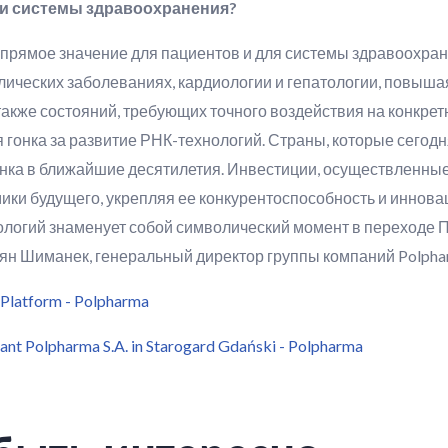
в и системы здравоохранения?
прямое значение для пациентов и для системы здравоохране
олических заболеваниях, кардиологии и гепатологии, повыша
также состояний, требующих точного воздействия на конкр
 гонка за развитие РНК-технологий. Страны, которые сегод
нка в ближайшие десятилетия. Инвестиции, осуществленные
мики будущего, укрепляя ее конкурентоспособность и иннов
огий знаменует собой символический момент в переходе П
ьян Шиманек, генеральный директор группы компаний Polpha
Platform - Polpharma
ant Polpharma S.A. in Starogard Gdański - Polpharma