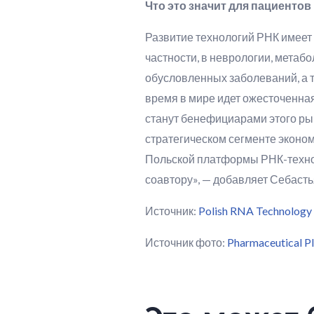
Что это значит для пациенто
Развитие технологий РНК имеет 
частности, в неврологии, метаб
обусловленных заболеваний, а 
время в мире идет ожесточенная
станут бенефициарами этого ры
стратегическом сегменте эконо
Польской платформы РНК-технол
соавтору», — добавляет Себаст
Источник:
Polish RNA Technology 
Источник фото:
Pharmaceutical Pl