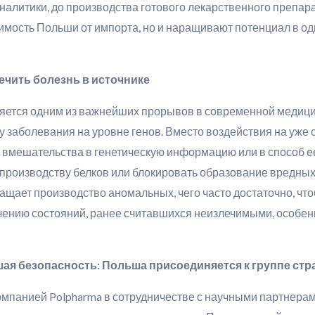
налитики, до производства готового лекарственного препара
имость Польши от импорта, но и наращивают потенциал в о
чить болезнь в источнике
ляется одним из важнейших прорывов в современной медиц
у заболевания на уровне генов. Вместо воздействия на уж
 вмешательства в генетическую информацию или в способ ее
производству белков или блокировать образование вредных 
ащает производство аномальных, чего часто достаточно, чт
ечению состояний, ранее считавшихся неизлечимыми, особен
шая безопасность: Польша присоединяется к группе с
мпанией Polpharma в сотрудничестве с научными партнерам