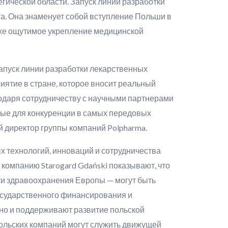
ической области. Запуск линии разработки
а. Она знаменует собой вступление Польши в
кже ощутимое укрепление медицинской
Запуск линии разработки лекарственных
иятие в стране, которое вносит реальный
годаря сотрудничеству с научными партнерами
мые для конкуренции в самых передовых
 директор группы компаний Polpharma.
х технологий, инноваций и сотрудничества
компанию Starogard Gdański показывают, что
сти здравоохранения Европы — могут быть
осударственного финансирования и
 но и поддерживают развитие польской
польских компаний могут служить движущей