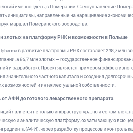
ологий именно здесь, в Померании. Самоуправление Помера
ать инициативы, направленные на наращивание экономичес
трук, маршал Померанского воеводства.
лн
злотых
на
платформу
РНК
и
возможности
в
Польше
pharma в развитие платформы РНК составляет 238,7 млн ​​зл
пании, а 86,7 млн ​​злотых — государственное финансирова
ий и разработок). Проект является примером эффективного
я значительного частного капитала и создания долгосрочны
их возможностей и интеллектуальной собственности.
от АФИ до готового лекарственного препарата
ций является не только инфраструктура, но и ее комплексный
ескую и аналитическую платформу, охватывающую всю цепо
гредиента (АФИ), через разработку процессов и контроль ка