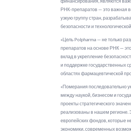
финансирования, являются важн
РНК-препаратов — это важная в
узкую группу стран, разрабаты
безопасности и технологическо
«Цель Polpharma — не только ра
препаратов на основе РНК — это
вклад в укрепление безопаснос
и поддержке государственных с
областях фармацевтической про
«Померания последовательно ук
между наукой, бизнесом и госуд
проекты стратегического значен
реализованы в нашем регионе. 
европейских фондов, которые н
экономики, современных возмож