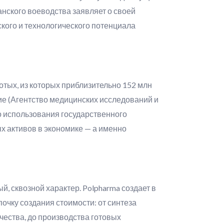
нского воеводства заявляет о своей
кого и технологического потенциала
отых, из которых приблизительно 152 млн
ние (Агентство медицинских исследований и
 использования государственного
х активов в экономике — а именно
, сквозной характер. Polpharma создает в
чку создания стоимости: от синтеза
чества, до производства готовых