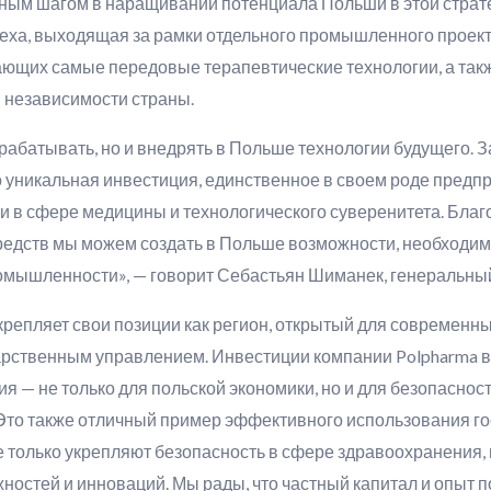
ым шагом в наращивании потенциала Польши в этой стратег
еха, выходящая за рамки отдельного промышленного проект
вающих самые передовые терапевтические технологии, а та
й независимости страны.
зрабатывать, но и внедрять в Польше технологии будущего. 
 уникальная инвестиция, единственное в своем роде предпр
ти в сфере медицины и технологического суверенитета. Бла
редств мы можем создать в Польше возможности, необходи
мышленности», — говорит Себастьян Шиманек, генеральный
репляет свои позиции как регион, открытый для современны
арственным управлением. Инвестиции компании Polpharma в 
ия — не только для польской экономики, но и для безопасно
Это также отличный пример эффективного использования г
е только укрепляют безопасность в сфере здравоохранения,
ностей и инноваций. Мы рады, что частный капитал и опыт 