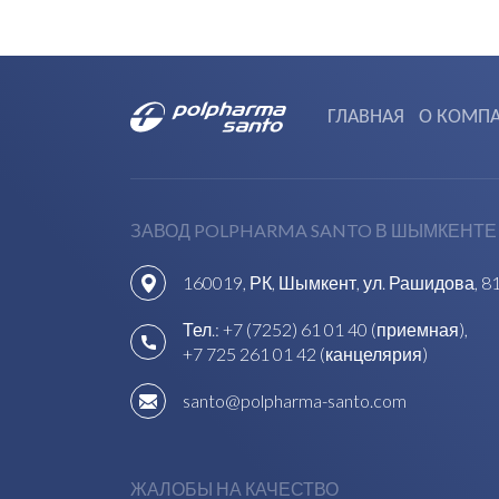
ГЛАВНАЯ
О КОМП
ЗАВОД POLPHARMA SANTO В ШЫМКЕНТЕ
160019, РК, Шымкент, ул. Рашидова, 8
Тел.:
+7 (7252) 61 01 40 (приемная)
,
+7 725 261 01 42 (канцелярия)
santo@polpharma-santo.com
ЖАЛОБЫ НА КАЧЕСТВО