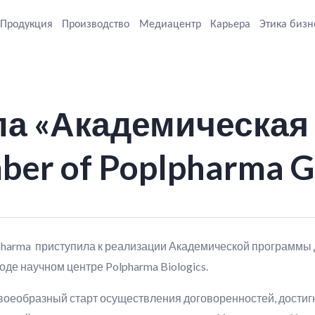
Продукция
Производство
Медиацентр
Карьера
Этика бизн
ла «Академическая
ber of Poplpharma 
pharma приступила к реализации Академической программы 
оде научном центре Polpharma Biologics.
воеобразный старт осуществления договоренностей, дости