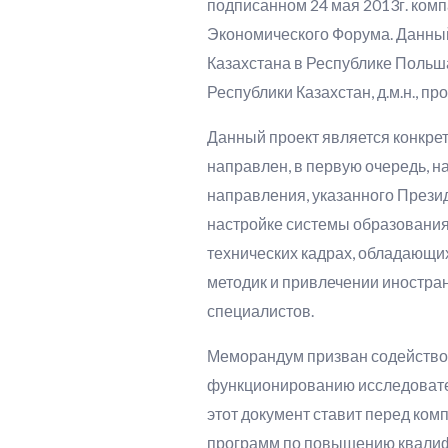
подписанном 24 мая 2013г. комп
Экономического Форума. Данны
Казахстана в Республике Польш
Республики Казахстан, д.м.н., 
Данный проект является конкре
направлен, в первую очередь, 
направления, указанного Прези
настройке системы образования
технических кадрах, обладающи
методик и привлечении иностр
специалистов.
Меморандум призван содействов
функционированию исследовател
этот документ ставит перед ком
программ по повышению квалифи