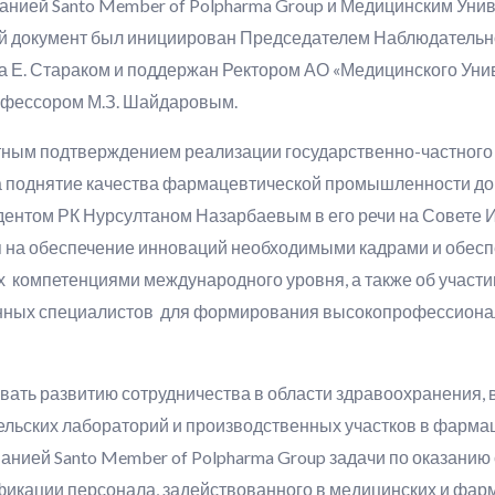
анией Santo Member of Polpharma Group и Медицинским Унив
й документ был инициирован Председателем Наблюдательно
а Е. Стараком и поддержан Ректором АО «Медицинского Уни
профессором М.З. Шайдаровым.
тным подтверждением реализации государственно-частного
на поднятие качества фармацевтической промышленности до
дентом РК Нурсултаном Назарбаевым в его речи на Совете 
 на обеспечение инноваций необходимыми кадрами и обесп
х компетенциями международного уровня, а также об участ
анных специалистов для формирования высокопрофессионал
ать развитию сотрудничества в области здравоохранения, 
ьских лабораторий и производственных участков в фармац
панией Santo Member of Polpharma Group задачи по оказанию
кации персонала, задействованного в медицинских и фарм