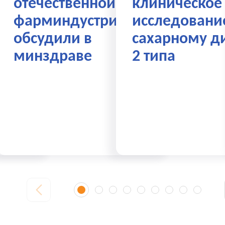
отечественной
клиническое
С»
фарминдустрии
исследовани
обсудили в
сахарному д
минздраве
2 типа