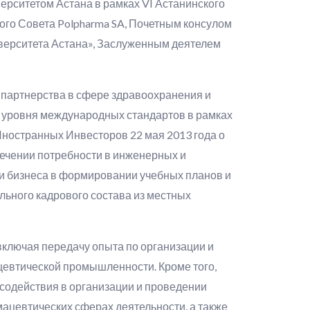
ерситетом Астана в рамках VI Астанинского
го Совета Polpharma SA, Почетным консулом
верситета Астана», Заслуженным деятелем
 партнерства в сфере здравоохранения и
 уровня международных стандартов в рамках
Иностранных Инвесторов 22 мая 2013 года о
ечении потребности в инженерных и
ии бизнеса в формировании учебных планов и
ьного кадрового состава из местных
включая передачу опыта по организации и
евтической промышленности. Кроме того,
 содействия в организации и проведении
ацевтических сферах деятельности, а также