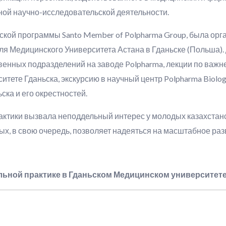
ной научно-исследовательской деятельности.
еской программы Santo Member of Polpharma Group, была орг
ля Медицинского Университета Астана в Гданьске (Польша).
твенных подразделений на заводе Polpharma, лекции по ва
тете Гданьска, экскурсию в научный центр Polpharma Biolog
ка и его окрестностей.
ктики вызвала неподдельный интерес у молодых казахстан
ых, в свою очередь, позволяет надеяться на масштабное ра
льной практике в Гданьском Медицинском университет