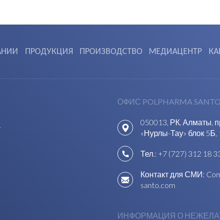
АНИИ
ПРОДУКЦИЯ
ПРОИЗВОДСТВО
МЕДИАЦЕНТР
КА
ОФИС POLPHARMA SANTO
050013, РК, Алматы, 
1
«Нурлы-Тау» блок 5Б, 
Тел.:
+7 (727) 312 18 3
Контакт для СМИ:
Com
santo.com
ИНФОРМАЦИЯ О НЕЖЕЛА