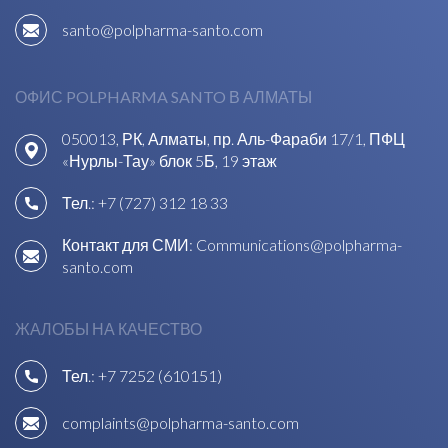
santo@polpharma-santo.com
ОФИС POLPHARMA SANTO В АЛМАТЫ
050013, РК, Алматы, пр. Аль-Фараби 17/1, ПФЦ
«Нурлы-Тау» блок 5Б, 19 этаж
Тел.:
+7 (727) 312 18 33
Контакт для СМИ:
Communications@polpharma-
santo.com
ЖАЛОБЫ НА КАЧЕСТВО
Тел.:
+7 7252 (610151)
complaints@polpharma-santo.com