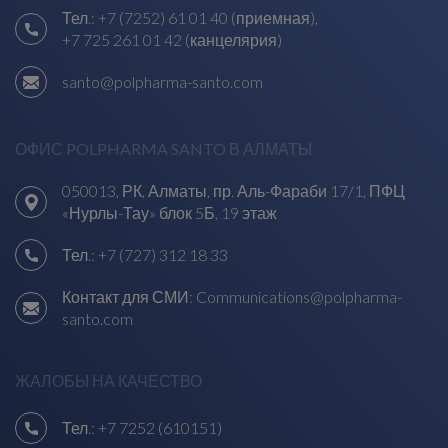
Тел.:
+7 (7252) 61 01 40 (приемная)
,
+7 725 261 01 42 (канцелярия)
santo@polpharma-santo.com
ОФИС POLPHARMA SANTO В АЛМАТЫ
050013, РК, Алматы, пр. Аль-Фараби 17/1, ПФЦ
«Нурлы-Тау» блок 5Б, 19 этаж
Тел.:
+7 (727) 312 18 33
Контакт для СМИ:
Communications@polpharma-
santo.com
ЖАЛОБЫ НА КАЧЕСТВО
Тел.:
+7 7252 (610151)