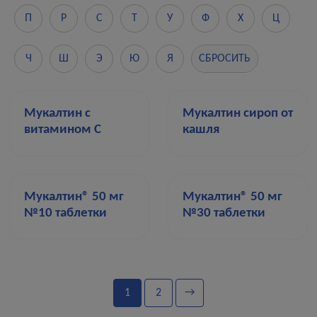
П
Р
С
Т
У
Ф
Х
Ц
Ч
Ш
Э
Ю
Я
СБРОСИТЬ
Мукалтин с
Мукалтин сироп от
витамином С
кашля
Мукалтин® 50 мг
Мукалтин® 50 мг
№10 таблетки
№30 таблетки
1
2
→