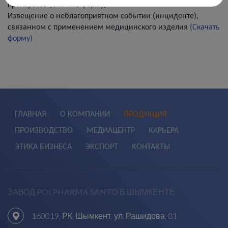
препаратов
(Скачать форму)
Извещение о неблагоприятном событии (инциденте),
связанном с применением медицинского изделия
(Скачать
форму)
ГЛАВНАЯ
О КОМПАНИИ
ПРОДУКЦИЯ
ПРОИЗВОДСТВО
МЕДИАЦЕНТР
КАРЬЕРА
ЭТИКА БИЗНЕСА
ЭКСПОРТ
КОНТАКТЫ
ЗАВОД POLPHARMA SANTO В ШЫМКЕНТЕ
160019, РК, Шымкент, ул. Рашидова, 81