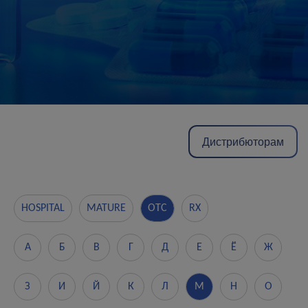
Дистрибюторам
HOSPITAL
MATURE
OTC
RX
А
Б
В
Г
Д
Е
Ё
Ж
З
И
Й
К
Л
М
Н
О