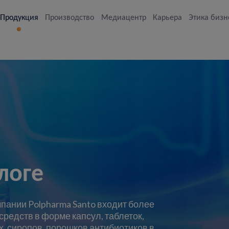
Продукция
Производство
Медиацентр
Карьера
Этика бизн
логе
пании Polpharma Santo входит более
редств в форме капсул, таблеток,
, сиропов, порошков антибиотиков в