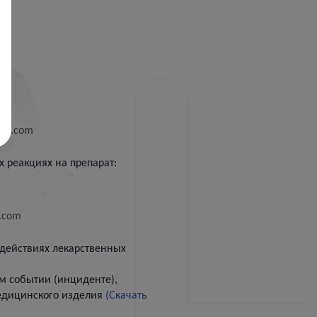
nto.com
 реакциях на препарат:
.com
действиях лекарственных
м событии (инциденте),
едицинского изделия
(Скачать