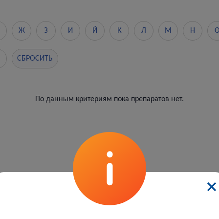
Ж
З
И
Й
К
Л
М
Н
СБРОСИТЬ
По данным критериям пока препаратов нет.
←
1
2