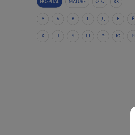
HOSPITAL
MATURE
OTC
RX
А
Б
В
Г
Д
Е
Ё
Х
Ц
Ч
Ш
Э
Ю
Я