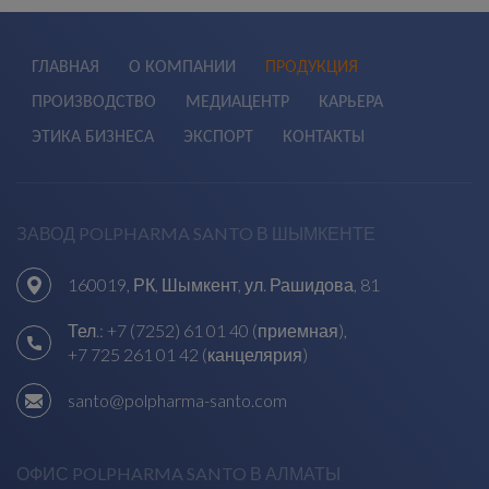
ГЛАВНАЯ
О КОМПАНИИ
ПРОДУКЦИЯ
ПРОИЗВОДСТВО
МЕДИАЦЕНТР
КАРЬЕРА
ЭТИКА БИЗНЕСА
ЭКСПОРТ
КОНТАКТЫ
ЗАВОД POLPHARMA SANTO В ШЫМКЕНТЕ
160019, РК, Шымкент, ул. Рашидова, 81
Тел.:
+7 (7252) 61 01 40 (приемная)
,
+7 725 261 01 42 (канцелярия)
santo@polpharma-santo.com
ОФИС POLPHARMA SANTO В АЛМАТЫ