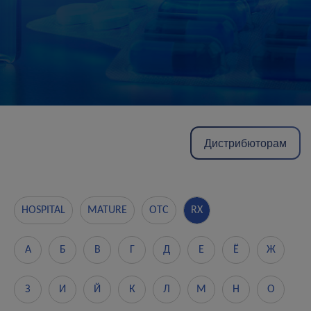
Дистрибюторам
HOSPITAL
MATURE
OTC
RX
А
Б
В
Г
Д
Е
Ё
Ж
З
И
Й
К
Л
М
Н
О