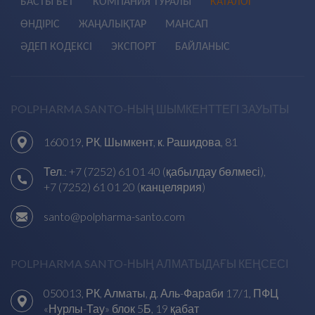
БАСТЫ БЕТ
КОМПАНИЯ ТУРАЛЫ
КАТАЛОГ
ӨНДІРІС
ЖАҢАЛЫҚТАР
МАНСАП
ӘДЕП КОДЕКСІ
ЭКСПОРТ
БАЙЛАНЫС
POLPHARMA SANTO-НЫҢ ШЫМКЕНТТЕГІ ЗАУЫТЫ
160019, РК, Шымкент, к. Рашидова, 81
Тел.:
+7 (7252) 61 01 40 (қабылдау бөлмесі)
,
+7 (7252) 61 01 20 (канцелярия)
santo@polpharma-santo.com
POLPHARMA SANTO-НЫҢ АЛМАТЫДАҒЫ КЕҢСЕСІ
050013, РК, Алматы, д. Аль-Фараби 17/1, ПФЦ
«Нурлы-Тау» блок 5Б, 19 қабат