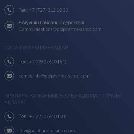
Тел.:
+7 (727) 312 18 33
БАҚ үшін байланыс деректері:
Communications@polpharma-santo.com
САПА ТУРАЛЫ ШАҒЫМДАР
Тел.:
+7 7252 (610151)
complaints@polpharma-santo.com
ПРЕПАРАТҚА ЖАҒЫМСЫЗ РЕАКЦИЯЛАР ТУРАЛЫ
АҚПАРАТ
Тел.:
+7 7252 (610150)
phv@polpharma-santo.com