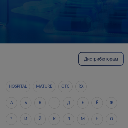
Дистрибюторам
HOSPITAL
MATURE
OTC
RX
А
Б
В
Г
Д
Е
Ё
Ж
З
И
Й
К
Л
М
Н
О