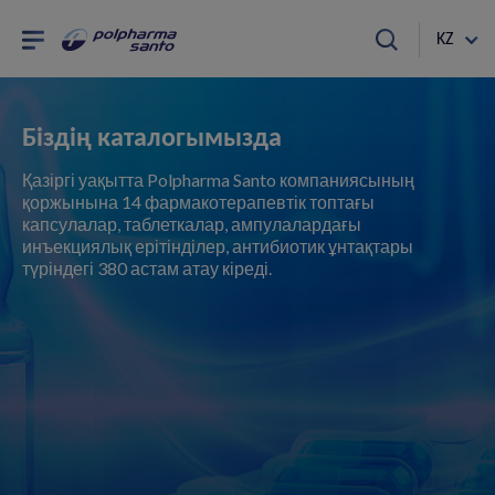
KZ
Біздің каталогымызда
Қазіргі уақытта Polpharma Santo компаниясының
қоржынына 14 фармакотерапевтік топтағы
капсулалар, таблеткалар, ампулалардағы
инъекциялық ерітінділер, антибиотик ұнтақтары
түріндегі 380 астам атау кіреді.