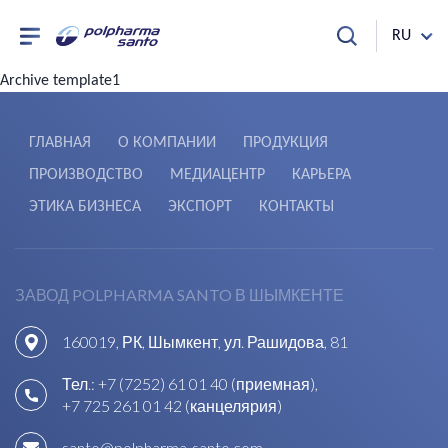
RU
Archive template1
ГЛАВНАЯ
О КОМПАНИИ
ПРОДУКЦИЯ
ПРОИЗВОДСТВО
МЕДИАЦЕНТР
КАРЬЕРА
ЭТИКА БИЗНЕСА
ЭКСПОРТ
КОНТАКТЫ
ЗАВОД POLPHARMA SANTO В ШЫМКЕНТЕ
160019, РК, Шымкент, ул. Рашидова, 81
Тел.:
+7 (7252) 61 01 40 (приемная)
,
+7 725 261 01 42 (канцелярия)
santo@polpharma-santo.com