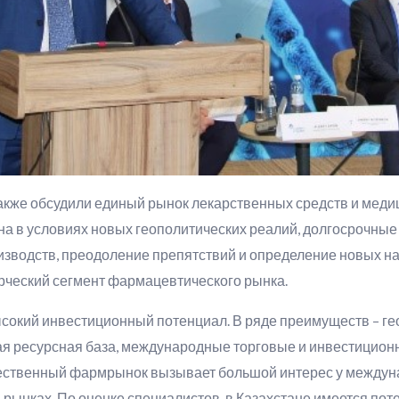
также обсудили единый рынок лекарственных средств и меди
а в условиях новых геополитических реалий, долгосрочные 
изводств, преодоление препятствий и определение новых на
рческий сегмент фармацевтического рынка.
ысокий инвестиционный потенциал. В ряде преимуществ – ге
ая ресурсная база, международные торговые и инвестицион
ественный фармрынок вызывает большой интерес у междун
рынках. По оценке специалистов, в Казахстане имеется по