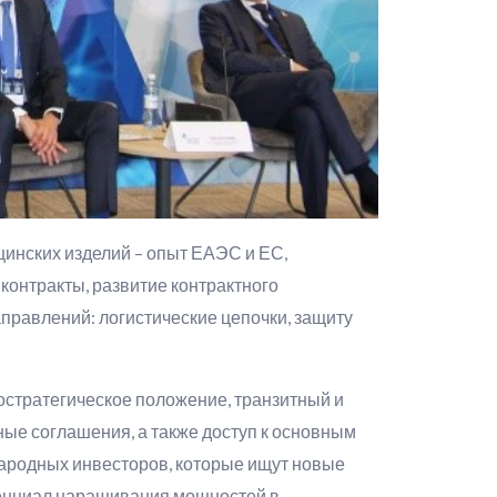
цинских изделий – опыт ЕАЭС и ЕС,
контракты, развитие контрактного
правлений: логистические цепочки, защиту
остратегическое положение, транзитный и
ные соглашения, а также доступ к основным
ародных инвесторов, которые ищут новые
тенциал наращивания мощностей в