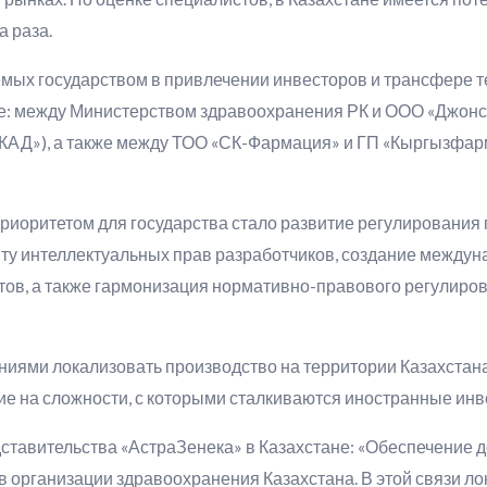
 раза.
емых государством в привлечении инвесторов и трансфере т
: между Министерством здравоохранения РК и ООО «Джонсон
АД»), а также между ТОО «СК-Фармация» и ГП «Кыргызфар
приоритетом для государства стало развитие регулирования
ту интеллектуальных прав разработчиков, создание междуна
тов, а также гармонизация нормативно-правового регулиро
ениями локализовать производство на территории Казахстан
ие на сложности, с которыми сталкиваются иностранные инв
ставительства «АстраЗенека» в Казахстане: «Обеспечение д
в организации здравоохранения Казахстана. В этой связи 