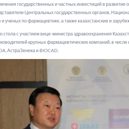
лечения государственных и частных инвестиций в развитие 
дставители Центральных государственных органов, Национ
и ученых по фармацевтике, а также казахстанские и зарубе
о стола с участием вице-министра здравоохранения Казахст
оводителей крупных фармацевтических компаний, в числе кото
TADA, АстраЗенека и BIOCAD.