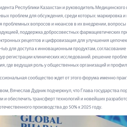
идента Республики Казахстан и руководитель Медицинского
евых проблем для обсуждения, среди которых: маркировка и
 проблемных вопросов и нюансов в их внедрении, вопросы д
одукцией, поддержка добросовестных фармацевтических пр
ектронных рецептов и цифровизация для улучшения цепочек 
Hub для доступа к инновационным продуктам, согласовани
ур регистрации клинических исследований. решение пробл
ия, где ведущая роль у общественных организаций и профил
ессиональная сообщество ждет от этого форума именно пра
ом, Вячеслав Дудник подчеркнул, что Глава государства по
и обеспечить трансферт технологий и новейших разработок
отечественного производства до 50% к 2025 году.