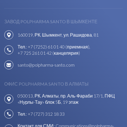
ЗАВОД POLPHARMA SANTO В ШЫМКЕНТЕ
160019, РК, Шымкент, ул. Рашидова, 81
Тел.:
+7 (7252) 61 01 40 (приемная)
,
+7 725 261 01 42 (канцелярия)
santo@polpharma-santo.com
ОФИС POLPHARMA SANTO В АЛМАТЫ
050013, РК, Алматы, пр. Аль-Фараби 17/1, ПФЦ
«Нурлы-Тау» блок 5Б, 19 этаж
Тел.:
+7 (727) 312 18 33
Контакт для СМИ:
Communications@polpharma-