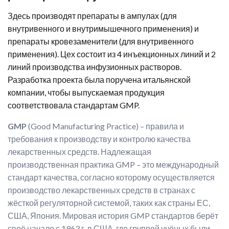
Здесь производят препараты в ампулах (для
внутривенного и внутримышечного применения) и
препараты кровезаменители (для внутривенного
применения). Цех состоит из 4 инъекционных линий и 2
линий производства инфузионных растворов.
Разработка проекта была поручена итальянской
компании, чтобы выпускаемая продукция
соответствовала стандартам GMP.
GMP
(Good Manufacturing Practice) – правила и
требования к производству и контролю качества
лекарственных средств. Надлежащая
производственная практика GMP – это международный
стандарт качества, согласно которому осуществляется
производство лекарственных средств в странах с
жёсткой регуляторной системой, таких как страны ЕС,
США, Япония. Мировая история GMP стандартов берёт
своё начало с 1963 г. в США, где группой учёных были