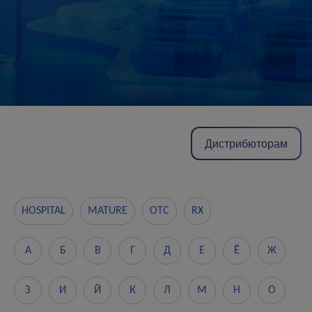
Дистрибюторам
HOSPITAL
MATURE
OTC
RX
А
Б
В
Г
Д
Е
Ё
Ж
З
И
Й
К
Л
М
Н
О