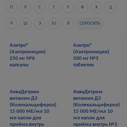
П
Р
С
Т
У
Ф
Х
Ц
Ч
Ш
Э
Ю
Я
СБРОСИТЬ
Азитро®
Азитро®
(Азитромицин)
(Азитромицин)
250 мг №6
500 мг №3
капсулы
таблетки
АкваДетрим
АкваДетрим
витамин Д3
витамин Д3
(Колекальциферол)
(Колекальциферол)
15 000 МЕ/мл 10
15 000 МЕ/мл 10
мл капли для
мл капли для
приёма внутрь
приёма внутрь №2