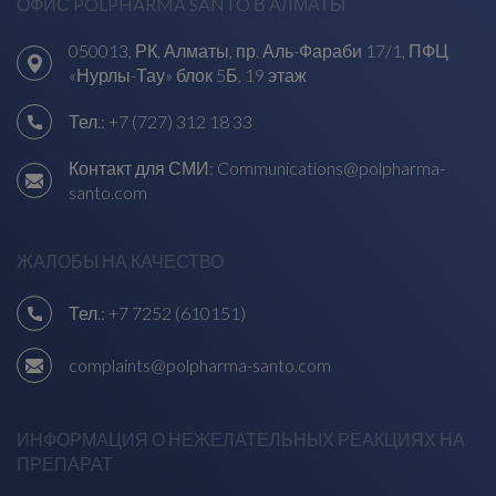
ОФИС POLPHARMA SANTO В АЛМАТЫ
050013, РК, Алматы, пр. Аль-Фараби 17/1, ПФЦ
«Нурлы-Тау» блок 5Б, 19 этаж
Тел.:
+7 (727) 312 18 33
Контакт для СМИ:
Communications@polpharma-
santo.com
ЖАЛОБЫ НА КАЧЕСТВО
Тел.:
+7 7252 (610151)
complaints@polpharma-santo.com
ИНФОРМАЦИЯ О НЕЖЕЛАТЕЛЬНЫХ РЕАКЦИЯХ НА
ПРЕПАРАТ