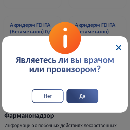
Акридерм ГЕНТА
Акридерм ГЕНТА
(Бетаметазон) 0,05%
(Бетаметазон)
+ 0,1% 15 г мазь
0,05% + 0,1% 30 г
мазь
Являетесь ли вы врачом
или провизором?
1
2
3
…
22
→
Нет
Да
Фармаконадзор
Информацию о побочных действиях лекарственных