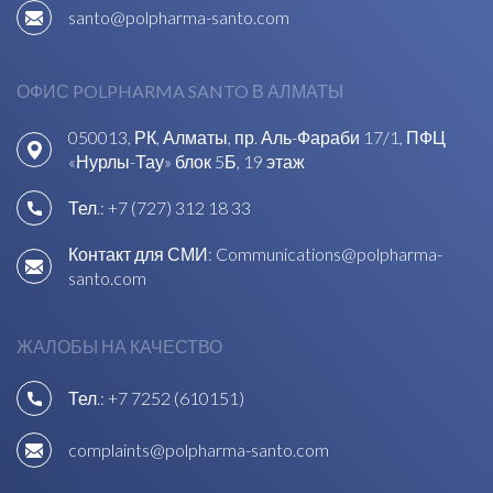
santo@polpharma-santo.com
ОФИС POLPHARMA SANTO В АЛМАТЫ
050013, РК, Алматы, пр. Аль-Фараби 17/1, ПФЦ
«Нурлы-Тау» блок 5Б, 19 этаж
Тел.:
+7 (727) 312 18 33
Контакт для СМИ:
Communications@polpharma-
santo.com
ЖАЛОБЫ НА КАЧЕСТВО
Тел.:
+7 7252 (610151)
complaints@polpharma-santo.com