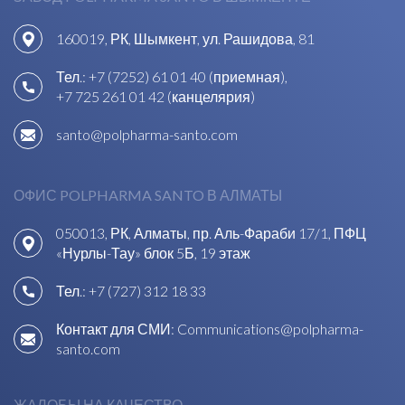
160019, РК, Шымкент, ул. Рашидова, 81
Тел.:
+7 (7252) 61 01 40 (приемная)
,
+7 725 261 01 42 (канцелярия)
santo@polpharma-santo.com
ОФИС POLPHARMA SANTO В АЛМАТЫ
050013, РК, Алматы, пр. Аль-Фараби 17/1, ПФЦ
«Нурлы-Тау» блок 5Б, 19 этаж
Тел.:
+7 (727) 312 18 33
Контакт для СМИ:
Communications@polpharma-
santo.com
ЖАЛОБЫ НА КАЧЕСТВО