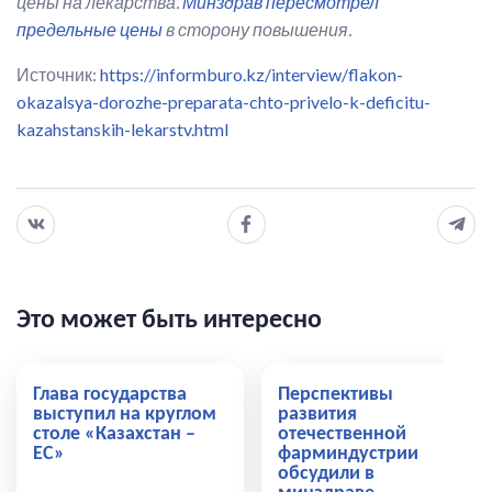
цены на лекарства.
Минздрав пересмотрел
предельные цены
в сторону повышения.
Источник:
https://informburo.kz/interview/flakon-
okazalsya-dorozhe-preparata-chto-privelo-k-deficitu-
kazahstanskih-lekarstv.html
Это может быть интересно
Глава государства
Перспективы
выступил на круглом
развития
столе «Казахстан –
отечественной
ЕС»
фарминдустрии
обсудили в