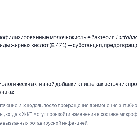
, лиофилизированные молочнокислые бактерии
Lactobac
иды жирных кислот (Е 471) — субстанция, предотвра
иологически активной добавки к пище как источник п
ника:
в течение 2-3 недель после прекращения применения антибио
ы, когда в ЖКТ могут произойти изменения в составе микро
ле вызванных ротавирусной инфекцией.