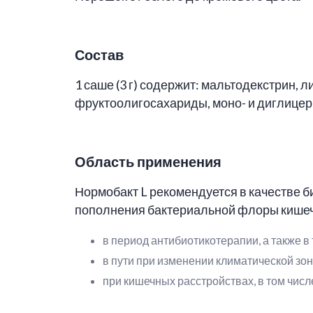
Состав
1 саше (3 г) содержит: мальтодекстрин
фруктоолигосахариды, моно- и диглицер
Область применения
Нормобакт L рекомендуется в качестве б
пополнения бактериальной флоры кишеч
в период антибиотикотерапии, а также 
в пути при изменении климатической зон
при кишечных расстройствах, в том чис