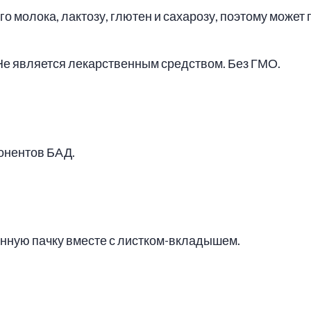
го молока, лактозу, глютен и сахарозу, поэтому может
 Не является лекарственным средством. Без ГМО.
онентов БАД.
тонную пачку вместе с листком-вкладышем.