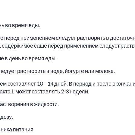
нь во время еды.
е перед применением следует растворить в достаточн
 содержимое саше перед применением следует раств
ше в день во время еды.
дует растворить в воде, йогурте или молоке.
 составляет 10 – 14 дней. В период и после окончан
та L может составлять 2-3 недели.
астворения в жидкости.
дозу.
чника питания.