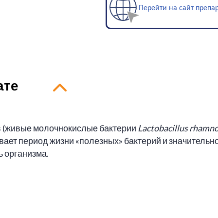
Перейти на сайт препа
ате
ов (живые молочнокислые бактерии
Lactobacillus rhamn
ает период жизни «полезных» бактерий и значительно
 организма.