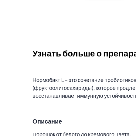
Узнать больше о препар
Нормобакт L – это сочетание пробиотик
(фруктоолигосахариды), которое продлев
восстанавливает иммунную устойчивость
Описание
Порошок от белого до кремового цвета.