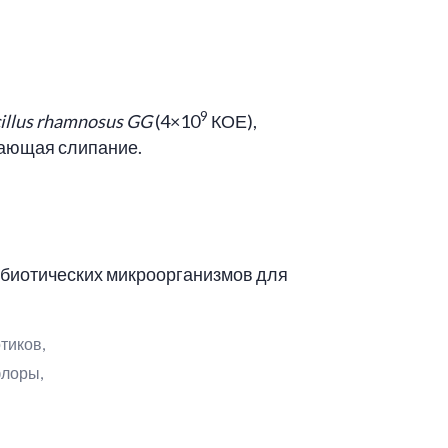
9
illus rhamnosus GG
(4×10
КОЕ),
щающая слипание.
робиотических микроорганизмов для
тиков,
флоры,