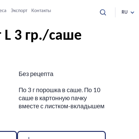
еса
Экспорт
Контакты
RU
L 3 гр./саше
Без рецепта
По 3 г порошка в саше. По 10
саше в картонную пачку
вместе с листком-вкладышем