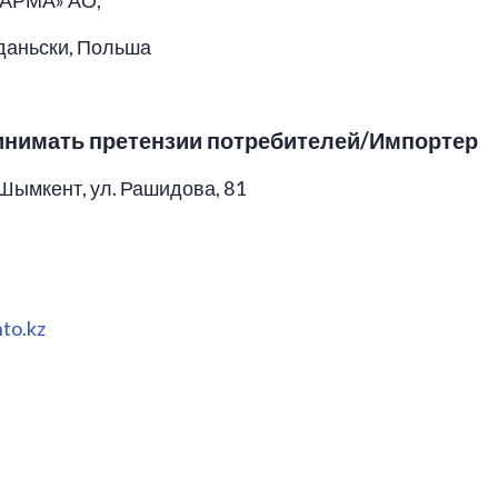
ФАРМА» АО,
Гданьски, Польша
ринимать
претензии потребителей/Импортер
 Шымкент, ул. Рашидова, 81
to.kz