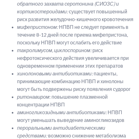
обратного захвата серотонина (СИОЗС) и
кортикостероидами:
существует повышенный
риск развития желудочно-кишечного кровотечения
мифепристоном:
НПВП не следует применять в
течение 8-12 дней после приема мифепристона,
поскольку НПВП могут ослабить его действие
такролимусом, циклоспорином:
риск
нефротоксического действия увеличивается при
одновременном применении этих препаратов
хинолоновыми антибиотиками:
пациенты,
принимающие комбинацию НПВП и хинолоны
могут быть подвержены риску появления судорог
ритонавиром
: повышение плазменной
концентрации НПВП
аминогликозидными антибиотиками:
НПВП
могут уменьшать выведение аминогликозидов
пероральными антидиабетическими
средствами:
возможно снижение метаболизма