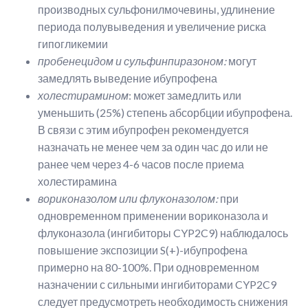
производных сульфонилмочевины, удлинение
периода полувыведения и увеличение риска
гипогликемии
пробенецидом и сульфинпиразоном:
могут
замедлять выведение ибупрофена
холестирамином
: может замедлить или
уменьшить (25%) степень абсорбции ибупрофена.
В связи с этим ибупрофен рекомендуется
назначать не менее чем за один час до или не
ранее чем через 4-6 часов после приема
холестирамина
вориконазолом или флуконазолом
:
при
одновременном применении вориконазола и
флуконазола (ингибиторы CYP2C9) наблюдалось
повышение экспозиции S(+)-ибупрофена
примерно на 80-100%. При одновременном
назначении с сильными ингибиторами CYP2C9
следует предусмотреть необходимость снижения