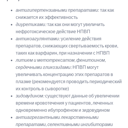
антигипертензивными препаратами
: так как
снижается их эффективность
диуретиками:
так как они могут увеличить
нефротоксическое действие НПВП
антикоагулянтами:
усиление действия
препаратов, снижающих свертываемость крови,
таких как варфарин, при назначении с НПВП
литием и метотрексатом, фенитоином,
сердечными гликозидами:
НПВП могут
увеличивать концентрацию этих препаратов в
плазме (рекомендуется проводить периодический
их контроль в сыворотке)
зидовудином:
существуют данные об увеличении
времени кровотечения у пациентов, леченных
одновременно ибупрофеном и зидовудином
антиагрегантными лекарственными
препаратами, селективными ингибиторами