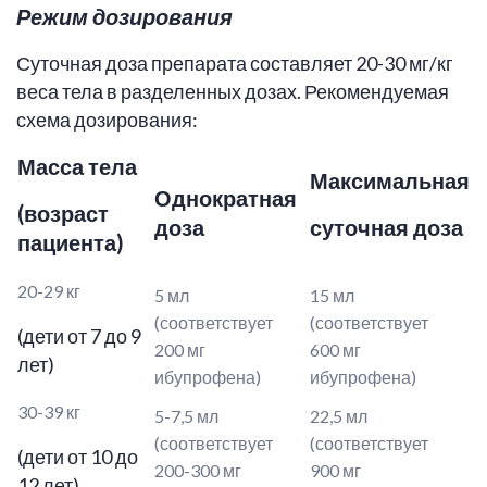
Режим дозирования
Суточная доза препарата составляет 20-30 мг/кг
веса тела в разделенных дозах. Рекомендуемая
схема дозирования:
Масса тела
Максимальная
Однократная
(возраст
доза
суточная доза
пациента)
20-29 кг
5 мл
15 мл
(соответствует
(соответствует
(дети от 7 до 9
200 мг
600 мг
лет)
ибупрофена)
ибупрофена)
30-39 кг
5-7,5 мл
22,5 мл
(соответствует
(соответствует
(дети от 10 до
200-300 мг
900 мг
12 лет)