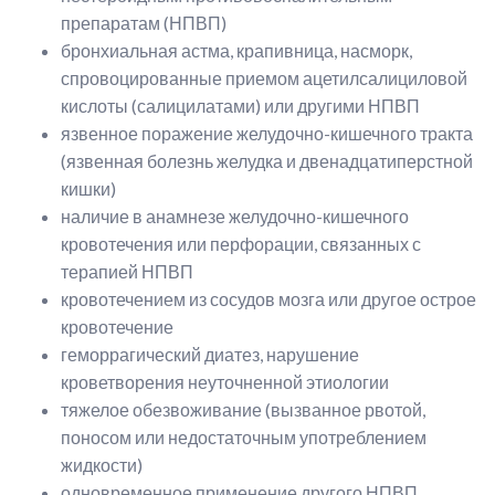
препаратам (НПВП)
бронхиальная астма, крапивница, насморк,
спровоцированные приемом ацетилсалициловой
кислоты (салицилатами) или другими НПВП
язвенное поражение желудочно-кишечного тракта
(язвенная болезнь желудка и двенадцатиперстной
кишки)
наличие в анамнезе желудочно-кишечного
кровотечения или перфорации, связанных с
терапией НПВП
кровотечением из сосудов мозга или другое острое
кровотечение
геморрагический диатез, нарушение
кроветворения неуточненной этиологии
тяжелое обезвоживание (вызванное рвотой,
поносом или недостаточным употреблением
жидкости)
одновременное применение другого НПВП,