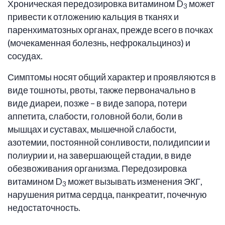
Хроническая передозировка витамином D
может
3
привести к отложению кальция в тканях и
паренхиматозных органах, прежде всего в почках
(мочекаменная болезнь, нефрокальциноз) и
сосудах.
Симптомы носят общий характер и проявляются в
виде тошноты, рвоты, также первоначально в
виде диареи, позже – в виде запора, потери
аппетита, слабости, головной боли, боли в
мышцах и суставах, мышечной слабости,
азотемии, постоянной сонливости, полидипсии и
полиурии и, на завершающей стадии, в виде
обезвоживания организма. Передозировка
витамином D
может вызывать изменения ЭКГ,
3
нарушения ритма сердца, панкреатит, почечную
недостаточность.