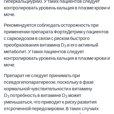
гиперкальциурии). У таких пациентов следует
контролировать уровень кальция в плазме крови и
моче.
Рекомендуется соблюдать осторожность при
применении препарата ФортеДетрим у пациентов
с саркоидозом в связи с риском быстрого
преобразования витамина D
в его активный
3
метаболит. У таких пациентов следует
контролировать уровень кальция в плазме крови и
моче.
Препарат не следует принимать при
псевдогипопаратиреозе, поскольку в фазе
нормальной чувствительности к витамину
D
потребность в витамине D
может
3
3
уменьшаться, что приводит к риску развития
отсроченной передозировки. В таких случаях