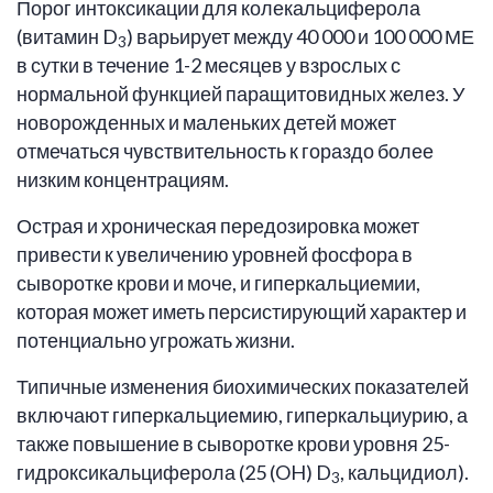
Порог интоксикации для колекальциферола
(витамин D
) варьирует между 40 000 и 100 000 МЕ
3
в сутки в течение 1-2 месяцев у взрослых с
нормальной функцией паращитовидных желез. У
новорожденных и маленьких детей может
отмечаться чувствительность к гораздо более
низким концентрациям.
Острая и хроническая передозировка может
привести к увеличению уровней фосфора в
сыворотке крови и моче, и гиперкальциемии,
которая может иметь персистирующий характер и
потенциально угрожать жизни.
Типичные изменения биохимических показателей
включают гиперкальциемию, гиперкальциурию, а
также повышение в сыворотке крови уровня 25-
гидроксикальциферола (25 (OH) D
, кальцидиол).
3