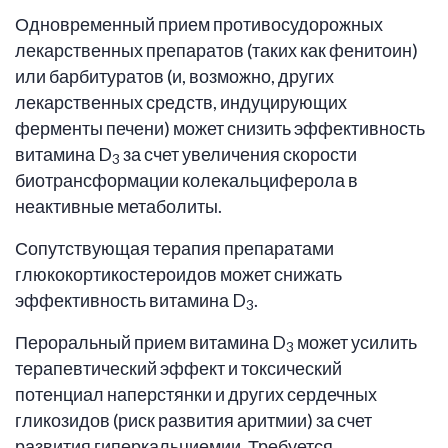
Одновременный прием противосудорожных
лекарственных препаратов (таких как фенитоин)
или барбитуратов (и, возможно, других
лекарственных средств, индуцирующих
ферменты печени) может снизить эффективность
витамина D
за счет увеличения скорости
3
биотрансформации колекальциферола в
неактивные метаболиты.
Сопутствующая терапия препаратами
глюкокортикостероидов может снижать
эффективность витамина D
.
3
Пероральный прием витамина D
может усилить
3
терапевтический эффект и токсический
потенциал наперстянки и других сердечных
гликозидов (риск развития аритмии) за счет
развития гиперкальциемии. Требуется