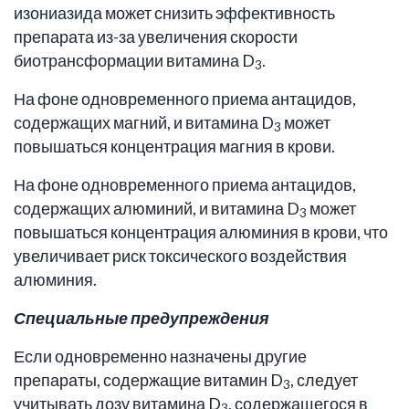
изониазида может снизить эффективность
препарата из-за увеличения скорости
биотрансформации витамина D
.
3
На фоне одновременного приема антацидов,
содержащих магний, и витамина D
может
3
повышаться концентрация магния в крови.
На фоне одновременного приема антацидов,
содержащих алюминий, и витамина D
может
3
повышаться концентрация алюминия в крови, что
увеличивает риск токсического воздействия
алюминия.
Специальные предупреждения
Если одновременно назначены другие
препараты, содержащие витамин D
, следует
3
учитывать дозу витамина D
, содержащегося в
3