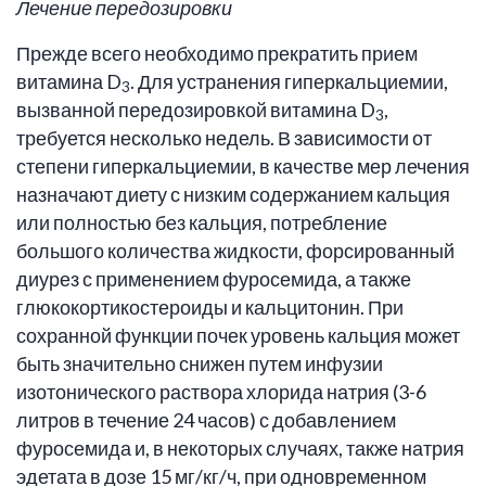
Лечение передозировки
Прежде всего необходимо прекратить прием
витамина D
. Для устранения гиперкальциемии,
3
вызванной передозировкой витамина D
,
3
требуется несколько недель. В зависимости от
степени гиперкальциемии, в качестве мер лечения
назначают диету с низким содержанием кальция
или полностью без кальция, потребление
большого количества жидкости, форсированный
диурез с применением фуросемида, а также
глюкокортикостероиды и кальцитонин. При
сохранной функции почек уровень кальция может
быть значительно снижен путем инфузии
изотонического раствора хлорида натрия (3-6
литров в течение 24 часов) с добавлением
фуросемида и, в некоторых случаях, также натрия
эдетата в дозе 15 мг/кг/ч, при одновременном