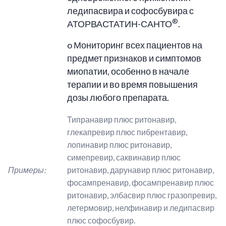
ледипасвира и софосбувира с
®
АТОРВАСТАТИН-САНТО
.
o Мониторинг всех пациентов на
предмет признаков и симптомов
миопатии, особенно в начале
терапии и во время повышения
дозы любого препарата.
Типранавир плюс ритонавир,
глекапревир плюс пибрентавир,
лопинавир плюс ритонавир,
симепревир, саквинавир плюс
Примеры:
ритонавир, дарунавир плюс ритонавир,
фосампренавир, фосампренавир плюс
ритонавир, элбасвир плюс гразопревир,
летермовир, нелфинавир и ледипасвир
плюс софосбувир.