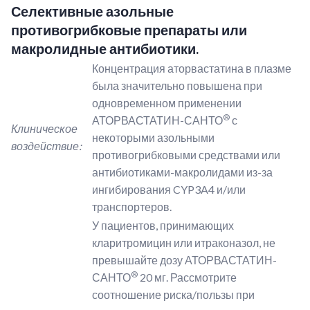
Селективные азольные
противогрибковые препараты или
макролидные антибиотики.
Концентрация аторвастатина в плазме
была значительно повышена при
одновременном применении
®
АТОРВАСТАТИН-САНТО
с
Клиническое
некоторыми азольными
воздействие:
противогрибковыми средствами или
антибиотиками-макролидами из-за
ингибирования CYP3A4 и/или
транспортеров.
У пациентов, принимающих
кларитромицин или итраконазол, не
превышайте дозу АТОРВАСТАТИН-
®
САНТО
20 мг. Рассмотрите
соотношение риска/пользы при