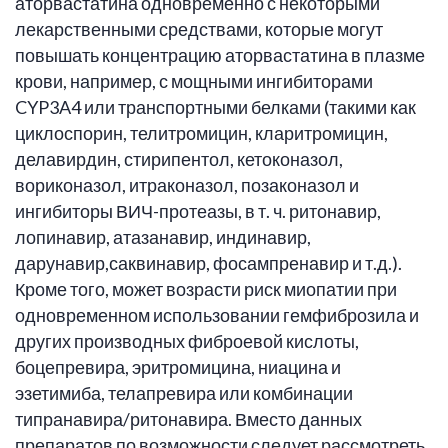
аторвастатина одновременно с некоторыми
лекарственными средствами, которые могут
повышать концентрацию аторвастатина в плазме
крови, например, с мощными ингибиторами
CYP3A4 или транспортными белками (такими как
циклоспорин, телитромицин, кларитромицин,
делавирдин, стирипентол, кетоконазол,
вориконазол, итраконазол, позаконазол и
ингибиторы ВИЧ-протеазы, в т. ч. ритонавир,
лопинавир, атазанавир, индинавир,
дарунавир,саквинавир, фосампренавир и т.д.).
Кроме того, может возрасти риск миопатии при
одновременном использовании гемфиброзила и
других производных фиброевой кислоты,
боцепревира, эритромицина, ниацина и
эзетимиба, телапревира или комбинации
типранавира/ритонавира. Вместо данных
препаратов по возможности следует рассмотреть