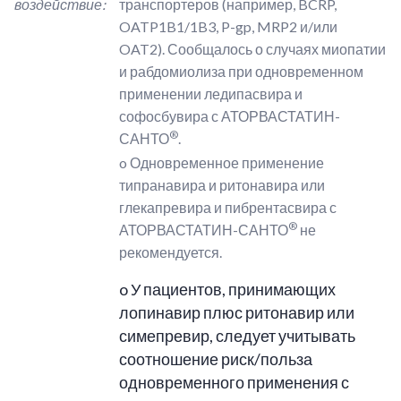
воздействие:
транспортеров (например, BCRP,
OATP1B1/1B3, P-gp, MRP2 и/или
OAT2). Сообщалось о случаях миопатии
и рабдомиолиза при одновременном
применении ледипасвира и
софосбувира с АТОРВАСТАТИН-
®
САНТО
.
o Одновременное применение
типранавира и ритонавира или
глекапревира и пибрентасвира с
®
АТОРВАСТАТИН-САНТО
не
рекомендуется.
o У пациентов, принимающих
лопинавир плюс ритонавир или
симепревир, следует учитывать
соотношение риск/польза
одновременного применения с