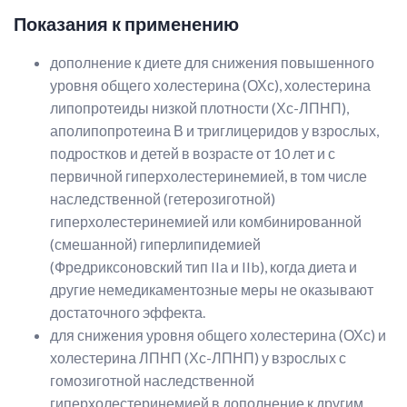
Показания к применению
дополнение к диете для снижения повышенного
уровня общего холестерина (ОХс), холестерина
липопротеиды низкой плотности (Хс-ЛПНП),
аполипопротеина В и триглицеридов у взрослых,
подростков и детей в возрасте от 10 лет и с
первичной гиперхолестеринемией, в том числе
наследственной (гетерозиготной)
гиперхолестеринемией или комбинированной
(смешанной) гиперлипидемией
(Фредриксоновский тип IIа и IIb), когда диета и
другие немедикаментозные меры не оказывают
достаточного эффекта.
для снижения уровня общего холестерина (ОХс) и
холестерина ЛПНП (Хс-ЛПНП) у взрослых с
гомозиготной наследственной
гиперхолестеринемией в дополнение к другим