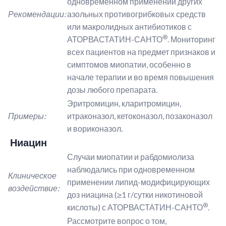
одновременном применении других
Рекомендации:
азольных противогрибковых средств
или макролидных антибиотиков с
®
АТОРВАСТАТИН-САНТО
. Мониторинг
всех пациентов на предмет признаков и
симптомов миопатии, особенно в
начале терапии и во время повышения
дозы любого препарата.
Эритромицин, кларитромицин,
Примеры:
итраконазол, кетоконазол, позаконазол
и вориконазол.
Ниацин
Случаи миопатии и рабдомиолиза
наблюдались при одновременном
Клиническое
применении липид-модифицирующих
воздействие:
доз ниацина (≥1 г/сутки никотиновой
®
кислоты) с АТОРВАСТАТИН-САНТО
.
Рассмотрите вопрос о том,