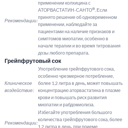
применении колхицина с
®
АТОРВАСТАТИН-САНТО
. Если
принято решение об одновременном
Рекомендации:
применении, наблюдайте за
пациентами на наличие признаков и
симптомов миопатии, особенно в
начале терапии и во время титрования
дозы любого препарата.
Грейпфрутовый сок
Употребление грейпфрутового сока,
особенно чрезмерное потребление,
Клиническое
более 1,2 литра в день, может повышать
воздействие:
концентрацию аторвастатина в плазме
крови и повышать риск развития
миопатии и рабдомиолиза.
Избегайте употребления большого
количества грейпфрутового сока, более
Рекомендации:
1,2 литра в день, при приеме