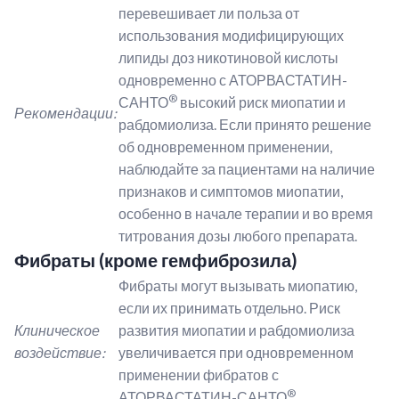
перевешивает ли польза от
использования модифицирующих
липиды доз никотиновой кислоты
одновременно с АТОРВАСТАТИН-
®
САНТО
высокий риск миопатии и
Рекомендации:
рабдомиолиза. Если принято решение
об одновременном применении,
наблюдайте за пациентами на наличие
признаков и симптомов миопатии,
особенно в начале терапии и во время
титрования дозы любого препарата.
Фибраты (кроме гемфиброзила)
Фибраты могут вызывать миопатию,
если их принимать отдельно. Риск
Клиническое
развития миопатии и рабдомиолиза
воздействие:
увеличивается при одновременном
применении фибратов с
®
АТОРВАСТАТИН-САНТО
.