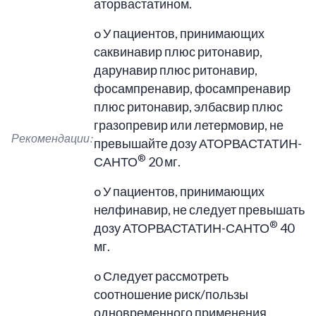
аторвастатином.
o У пациентов, принимающих
саквинавир плюс ритонавир,
дарунавир плюс ритонавир,
фосампренавир, фосампренавир
плюс ритонавир, элбасвир плюс
гразопревир или летермовир, не
Рекомендации:
превышайте дозу АТОРВАСТАТИН-
®
САНТО
20 мг.
o У пациентов, принимающих
нелфинавир, не следует превышать
®
дозу АТОРВАСТАТИН-САНТО
40
мг.
o Следует рассмотреть
соотношение риск/пользы
одновременного применения