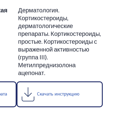
кая
Дерматология.
Кортикостероиды,
дерматологические
препараты. Кортикостероиды,
простые. Кортикостероиды с
выраженной активностью
(группа III).
Метилпреднизолона
ацепонат.
рата
Скачать инструкцию