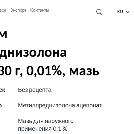
еса
Экспорт
Контакты
RU
м
днизолона
0 г, 0,01%, мазь
ек
Без рецепта
о
Метилпреднизолона ацепонат
Мазь для наружного
применения 0,1 %