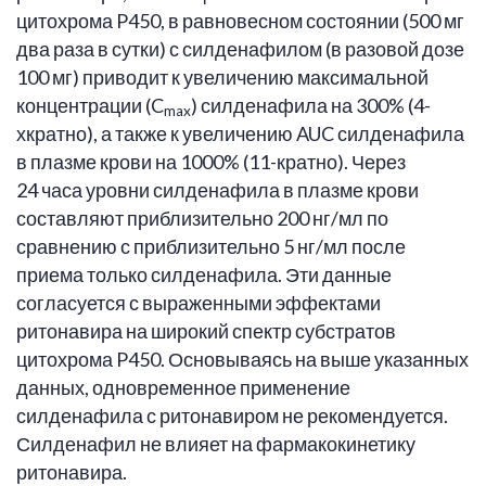
цитохрома P450, в равновесном состоянии (500 мг
два раза в сутки) с силденафилом (в разовой дозе
100 мг) приводит к увеличению максимальной
концентрации (C
) силденафила на 300% (4-
max
хкратно), а также к увеличению AUC силденафила
в плазме крови на 1000% (11-кратно). Через
24 часа уровни силденафила в плазме крови
составляют приблизительно 200 нг/мл по
сравнению с приблизительно 5 нг/мл после
приема только силденафила. Эти данные
согласуется с выраженными эффектами
ритонавира на широкий спектр субстратов
цитохрома P450. Основываясь на выше указанных
данных, одновременное применение
силденафила с ритонавиром не рекомендуется.
Силденафил не влияет на фармакокинетику
ритонавира.