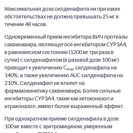
Максимальная доза силденафила ни при каких
обстоятельствах не должна превышать 25 мг в
течение 48 часов.
Одновременный прием ингибитора ВИЧ протеазы
саквинавира, являющегося ингибитором CYP3A4,
в равновесном состоянии (1200 мг три раза в
сутки) с силденафилом (в разовой дозе 100 мг)
приводит к увеличению C
силденафила на
max
140%, а также увеличению AUC силденафила на
210%. Силденафил не влияет на
фармакокинетику саквинавира. Более сильные
ингибиторы CYP3A4, такие как кетоконазол и
итраконазол, имеют более выраженный эффект.
При однократном приеме силденафила в дозе
100 мг вместе с эритромицином, умеренным