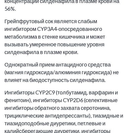
концентраций силденафила в плазме крови на
56%.
Грейпфрутовый сок является слабым
ингибитором CYP3A4-опосредованного
метаболизма в стенке кишечника и может
вызывать умеренное повышение уровня
силденафила в плазме крови.
Однократный прием антацидного средства
(магния гидроксида/алюминия гидроксида) не
влияет на биодоступность силденафила.
Ингибиторы CYP2C9 (толбутамид, варфарин и
фенитоин), ингибиторы CYP2D6 (селективные
ингибиторы обратного захвата серотонина,
трициклические антидепрессанты), тиазидные и
тиазидоподобные диуретики, петлевые и
калийсберегающие диуретики, ингибиторы