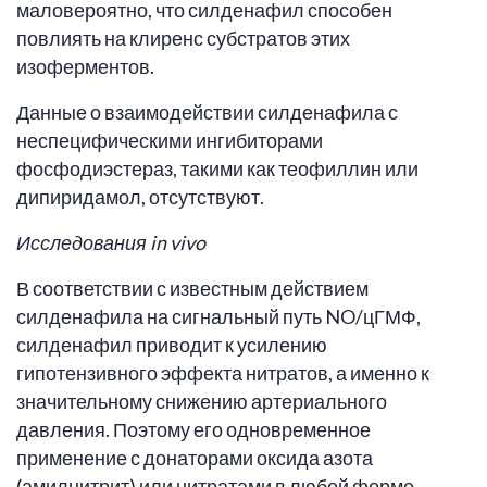
маловероятно, что силденафил способен
повлиять на клиренс субстратов этих
изоферментов.
Данные о взаимодействии силденафила с
неспецифическими ингибиторами
фосфодиэстераз, такими как теофиллин или
дипиридамол, отсутствуют.
Исследования
in
vivo
В соответствии с известным действием
силденафила на сигнальный путь NO/цГМФ,
силденафил приводит к усилению
гипотензивного эффекта нитратов, а именно к
значительному снижению артериального
давления. Поэтому его одновременное
применение с донаторами оксида азота
(амилнитрит) или нитратами в любой форме