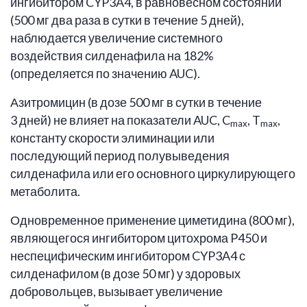
ингибитором CYP3A4, в равновесном состоянии
(500 мг два раза в сутки в течение 5 дней),
наблюдается увеличение системного
воздействия силденафила на 182%
(определяется по значению AUC).
Азитромицин (в дозе 500 мг в сутки в течение
3 дней) не влияет на показатели AUC, C
, T
,
max
max
константу скорости элиминации или
последующий период полувыведения
силденафила или его основного циркулирующего
метаболита.
Одновременное применение циметидина (800 мг),
являющегося ингибитором цитохрома P450 и
неспецифическим ингибитором CYP3A4 с
силденафилом (в дозе 50 мг) у здоровых
добровольцев, вызывает увеличение