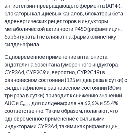
ангиотензин-превращающего фермента (АПФ),
блокаторы кальциевых каналов, блокаторы бета-
адренергических рецепторов и индукторы
метаболической активности P450 (рифампицин,
барбитураты) не влияют на фармакокинетику
силденафила.
Одновременное применение антагониста
эндотелина бозентана (умеренного индуктора
CYP3A4, CYP2C9 и, вероятно, CYP2C19) в
равновесном состоянии (125 мг два раза в сутки) с
силденафилом в равновесном состоянии (80 мг
три раза в сутки) приводит к снижению значений
AUC и C
для силденафила на 62,6% и 55,4%
max
соответственно. Таким образом, полагают, что
одновременное применение с сильными
индукторами CYP3A4, такими как рифампицин,