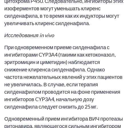
цитохрома Р450. Следовательно, ингибиторы этих
изоферментов могут уменьшать клиренс
силденафила, в то время как их индукторы могут
увеличивать клиренс силденафила.
Исследования in vi
vo
При одновременном приеме силденафила с
ингибиторами CYP3A4 (такими как кетоконазол,
эритромицин и циметидин) наблюдается
снижение клиренса силденафила. Однако
частота нежелательных явлений у этих пациентов
не увеличилась. В случае, если терапия
силденафилом проводится на фоне применения
ингибиторов CYP3A4, начальную дозу
силденафила следует снизить до 25 мг.
Одновременный прием ингибитора ВИЧ протеазы
ритонавира, являющегося сильным ингибитором