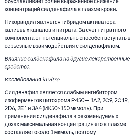
обуславливает более выраженное снижение
концентраций силденафила в плазме крови.
Никорандил является гибридом активатора
калиевых каналов и нитрата. За счет нитратного
компонента он потенциально способен вступать в
серьезные взаимодействия с силденафилом.
Влияние силденафила на другие лекарственные
средства
Исследования
in
vitro
Силденафил является слабым ингибитором
изоферментов цитохрома Р450 — 1А2, 2С9, 2С19,
2D6, 2Е1 и 3А4 (ИК50>150 мкмоль). При
применении силденафила в рекомендуемых
дозах максимальная концентрация его в плазме
составляет около 1 мкмоль, поэтому