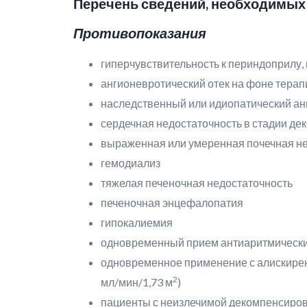
Перечень сведений, необходимых
Противопоказания
гиперчувствительность к периндоприлу,
ангионевротический отек на фоне терап
наследственный или идиопатический ан
сердечная недостаточность в стадии дек
выраженная или умеренная почечная не
гемодиализ
тяжелая печеночная недостаточность
печеночная энцефалопатия
гипокалиемия
одновременный прием антиаритмических
одновременное применение с алискире
2
мл/мин/1,73 м
)
пациенты с неизлечимой декомпенсиро