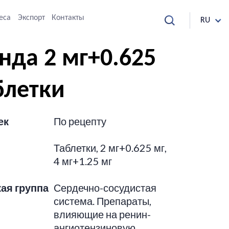
еса
Экспорт
Контакты
RU
нда 2 мг+0.625
блетки
ек
По рецепту
Таблетки, 2 мг+0.625 мг,
4 мг+1.25 мг
кая
группа
Сердечно-сосудистая
система. Препараты,
влияющие на ренин-
ангиотензиновую