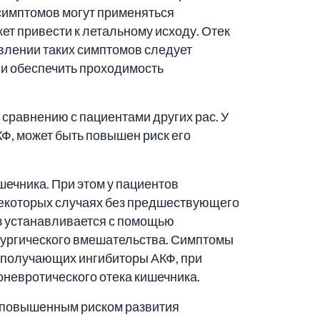
 симптомов могут применяться
т привести к летальному исходу. Отек
явлении таких симптомов следует
ли обеспечить проходимость
сравнению с пациентами других рас. У
КФ, может быть повышен риск его
шечника. При этом у пациентов
 некоторых случаях без предшествующего
оз устанавливается с помощью
рургического вмешательства. Симптомы
, получающих ингибиторы АКФ, при
невротического отека кишечника.
с повышенным риском развития