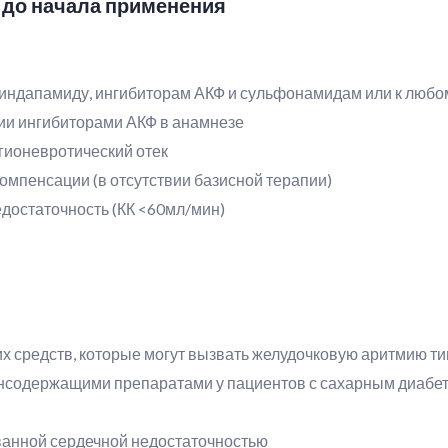
 до начала применения
 индапамиду, ингибиторам АКФ и сульфонамидам или к любо
ии ингибиторами АКФ в анамнезе
гионевротический отек
омпенсации (в отсутствии базисной терапии)
достаточность (КК <60мл/мин)
 средств, которые могут вызвать желудочковую аритмию ти
нсодержащими препаратами у пациентов с сахарным диабет
ванной сердечной недостаточностью