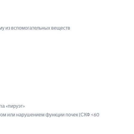
му из вспомогательных веществ
па «пируэт»
ом или нарушением функции почек (СКФ <60