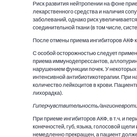
Риск развития нейтропении на фоне при
лекарственного средства и наличия соп
заболеваний, однако риск увеличиваетс
соединительной ткани (в том числе, сист
После отмены приема ингибиторов АКФ к
С особой осторожностью следует примен
приема иммунодепрессантов, аллопурино
нарушением функции почек. У некоторых
интенсивной антибиотикотерапии. При н
количество лейкоцитов в крови. Пациен
лихорадка).
Гиперчувствительность/ангионевротич
При приеме ингибиторов АКФ, в т.ч. и пе
конечностей, губ, языка, голосовой щел
немедленно прекращен, а пациент должен