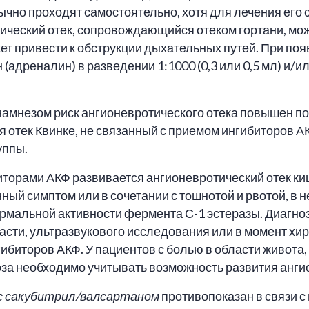
обычно проходят самостоятельно, хотя для лечения его
ческий отек, сопровождающийся отеком гортани, може
жет привести к обструкции дыхательных путей. При по
адреналин) в разведении 1:1000 (0,3 или 0,5 мл) и/и
амнезом риск ангионевротического отека повышен по 
я отек Квинке, не связанный с приемом ингибиторов А
уппы.
иторами АКФ развивается ангионевротический отек ки
нный симптом или в сочетании с тошнотой и рвотой, в
нормальной активности фермента С-1 эстеразы. Диагн
сти, ультразвукового исследования или в момент хи
ибиторов АКФ. У пациентов с болью в области живота
 необходимо учитывать возможность развития ангио
с сакубитрил/валсартаном
противопоказан в связи 