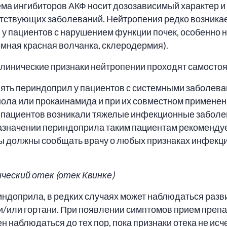
ема ингибиторов АКФ носит дозозависимый характер и
утствующих заболеваний. Нейтропения редко возникае
я у пациентов с нарушением функции почек, особенно
емная красная волчанка, склеродермия).
линические признаки нейтропении проходят самостоя
ять периндоприл у пациентов с системными заболева
ла или прокаинамида и при их совместном применени
 пациентов возникали тяжелые инфекционные заболева
азначении периндоприла таким пациентам рекоменду
ты должны сообщать врачу о любых признаках инфекци
еский отек (отек Квинке)
риндоприла, в редких случаях может наблюдаться разв
и и/или гортани. При появлении симптомов прием пре
 наблюдаться до тех пор, пока признаки отека не исче