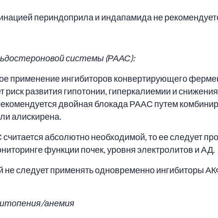
инацией периндоприла и индапамида не рекомендует
льдостероновой системы (РААС):
ое применение ингибиторов конвертирующего фермен
т риск развития гипотонии, гиперкалиемии и снижения 
 рекомендуется двойная блокада РААС путем комбини
или алискирена.
 считается абсолютно необходимой, то ее следует пр
ниторинге функции почек, уровня электролитов и АД.
 не следует применять одновременно ингибиторы АК
итопения/анемия