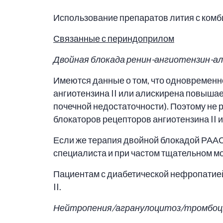
Использование препаратов лития с комб
Связанные с периндоприлом
Двойная блокада ренин-ангиотензин-а
Имеются данные о том, что одновременн
ангиотензина II или алискирена повышае
почечной недостаточности). Поэтому не
блокаторов рецепторов ангиотензина II 
Если же терапия двойной блокадой РААС
специалиста и при частом тщательном мо
Пациентам с диабетической нефропатией
II.
Нейтропения/агранулоцитоз/тромбоц