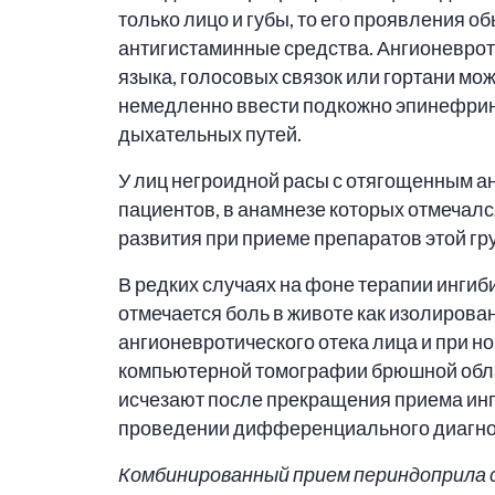
только лицо и губы, то его проявления 
антигистаминные средства. Ангионевроти
языка, голосовых связок или гортани мо
немедленно ввести подкожно эпинефрин (
дыхательных путей.
У лиц негроидной расы с отягощенным ан
пациентов, в анамнезе которых отмечалс
развития при приеме препаратов этой гр
В редких случаях на фоне терапии ингиб
отмечается боль в животе как изолирова
ангионевротического отека лица и при 
компьютерной томографии брюшной обла
исчезают после прекращения приема инг
проведении дифференциального диагноза
Комбинированный прием периндоприла 