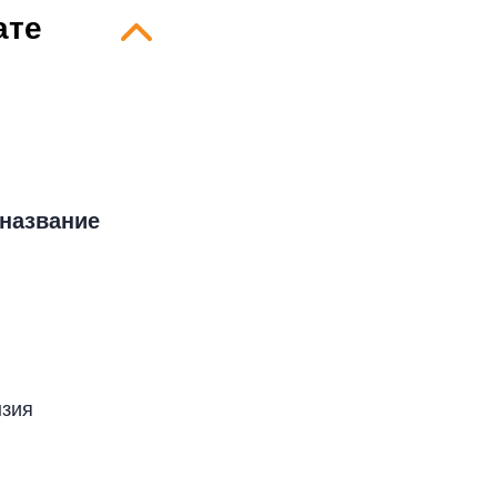
ате
название
нзия