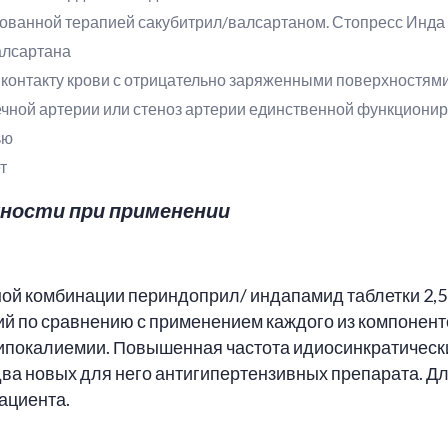
ванной терапией сакубитрил/валсартаном. Стопресс Инда н
алсартана
 контакту крови с отрицательно заряженными поверхностям
чной артерии или стеноз артерии единственной функциони
ью
т
ности при применении
ой комбинации периндоприл/ индапамид таблетки 2,5 
й по сравнению с применением каждого из компонен
ипокалиемии. Повышенная частота идиосинкратически
ва новых для него антигипертензивных препарата. Д
ациента.