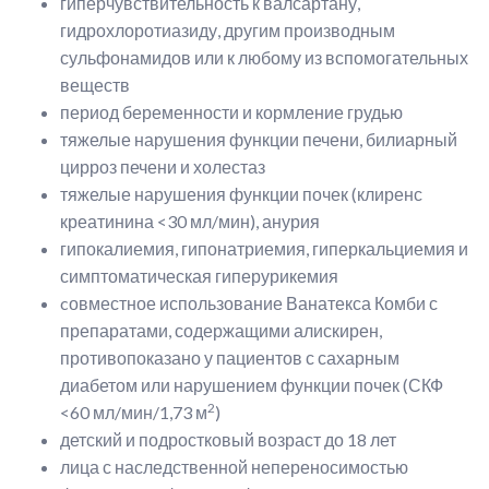
гиперчувствительность к валсартану,
гидрохлоротиазиду, другим производным
сульфонамидов или к любому из вспомогательных
веществ
период беременности и кормление грудью
тяжелые нарушения функции печени, билиарный
цирроз печени и холестаз
тяжелые нарушения функции почек (клиренс
креатинина <30 мл/мин), анурия
гипокалиемия, гипонатриемия, гиперкальциемия и
симптоматическая гиперурикемия
cовместное использование Ванатекса Комби с
препаратами, содержащими алискирен,
противопоказано у пациентов с сахарным
диабетом или нарушением функции почек (СКФ
2
<60 мл/мин/1,73 м
)
детский и подростковый возраст до 18 лет
лица с наследственной непереносимостью