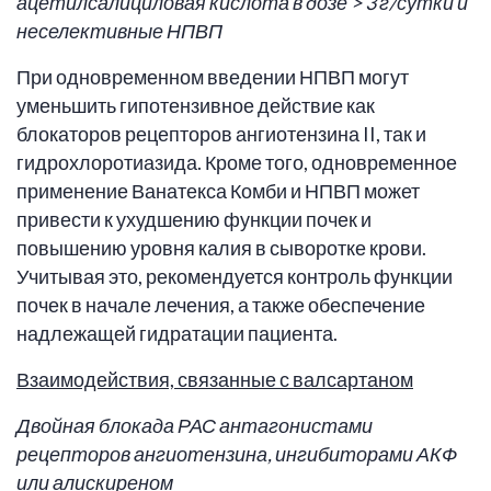
ацетилсалициловая кислота в дозе > 3 г/сутки и
неселективные НПВП
При одновременном введении НПВП могут
уменьшить гипотензивное действие как
блокаторов рецепторов ангиотензина II, так и
гидрохлоротиазида. Кроме того, одновременное
применение Ванатекса Комби и НПВП может
привести к ухудшению функции почек и
повышению уровня калия в сыворотке крови.
Учитывая это, рекомендуется контроль функции
почек в начале лечения, а также обеспечение
надлежащей гидратации пациента.
Взаимодействия, связанные с валсартаном
Двойная блокада РАС антагонистами
рецепторов ангиотензина, ингибиторами АКФ
или алискиреном