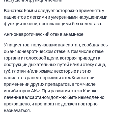
Ванатекс Комби следует осторожно применять у
пациентов с легкими и умеренными нарушениями
функции печени, протекающими без холестаза.
Ангионевротичечский отек в анамнезе
У пациентов, получавших валсартан, сообщалось
об ангионевротическом отеке, в том числе отеке
гортани и голосовой щели, которая приводит к
обструкции дыхательных путей и/или отеку лица,
губ, глотки и/или языка; некоторые из этих
пациентов ранее пережили отек Квинке при
применении других препаратов, в том числе
ингибиторов АКФ. При развитии отека Квинке,
лечение валсартаном должно быть немедленно
прекращено, и препарат не должен повторно
назначаться.