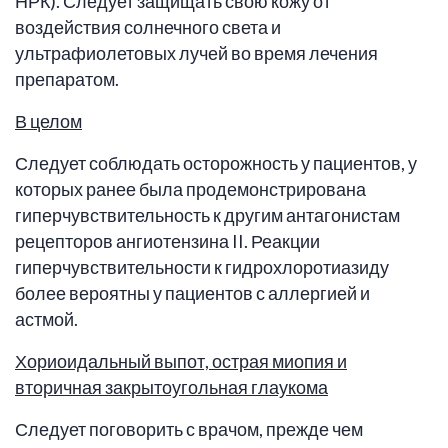
НРК). Следует защищать свою кожу от
воздействия солнечного света и
ультрафиолетовых лучей во время лечения
препаратом.
В целом
Следует соблюдать осторожность у пациентов, у
которых ранее была продемонстрирована
гиперчувствительность к другим антагонистам
рецепторов ангиотензина II. Реакции
гиперчувствительности к гидрохлоротиазиду
более вероятны у пациентов с аллергией и
астмой.
Хориоидальный выпот, острая миопия и
вторичная закрытоугольная глаукома
Следует поговорить с врачом, прежде чем