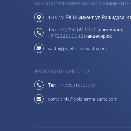
ЗАВОД POLPHARMA SANTO В ШЫМКЕНТЕ
160019, РК, Шымкент, ул. Рашидова, 8
Тел.:
+7 (7252) 61 01 40 (приемная)
,
+7 725 261 01 42 (канцелярия)
santo@polpharma-santo.com
ЖАЛОБЫ НА КАЧЕСТВО
Тел.:
+7 7252 (610151)
complaints@polpharma-santo.com