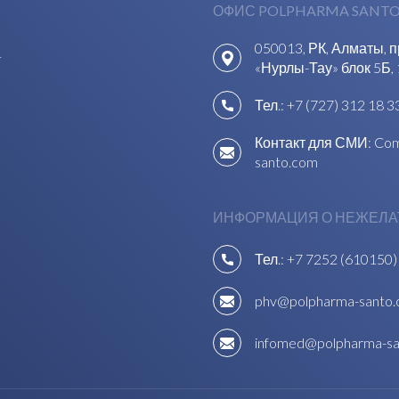
ОФИС POLPHARMA SANTO
050013, РК, Алматы, 
1
«Нурлы-Тау» блок 5Б, 
Тел.:
+7 (727) 312 18 3
Контакт для СМИ:
Com
santo.com
ИНФОРМАЦИЯ О НЕЖЕЛА
Тел.:
+7 7252 (610150)
phv@polpharma-santo
infomed@polpharma-s