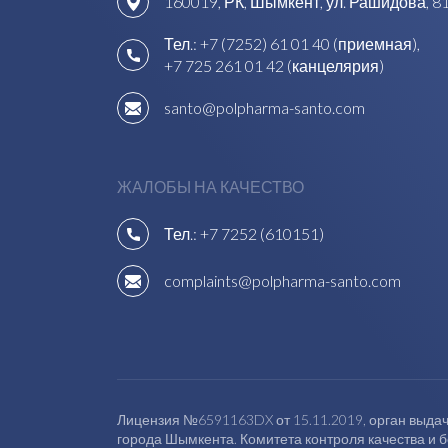
160019, РК, Шымкент, ул. Рашидова, 8
Тел.:
+7 (7252) 61 01 40 (приемная)
,
+7 725 261 01 42 (канцелярия)
santo@polpharma-santo.com
ЖАЛОБЫ НА КАЧЕСТВО
Тел.:
+7 7252 (610151)
complaints@polpharma-santo.com
Лицензия №6591163DX от 15.11.2019, орган выдач
города Шымкента. Комитета контроля качества и 