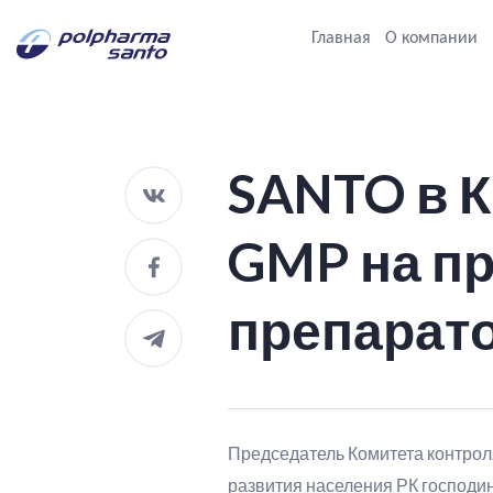
Главная
О компании
SANTO в К
GMP на п
препарат
Председатель Комитета контрол
развития населения РК господи