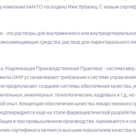
у компании SANTO господину Ижи Урбанец. С новым сертиф
зии - это растворы для внутривенного или внутриартериальн
змозамещающие средства, раствор для парентерального пи
ce, Надлежащая Производственная Практика) - система мер
вила GMP устанавливают требования к системе управления
ни предполагают создание системы обеспечения качества, у
ительных, инженерных, технологических, кадровых и т.д., н
й опыт. Концепция обеспечения качества лекарственного с
 подтверждается еще на этапе фармацевтической разработки
обации и при промышленном производстве, оценивается и со
личие сертификата является высшим показателем качества