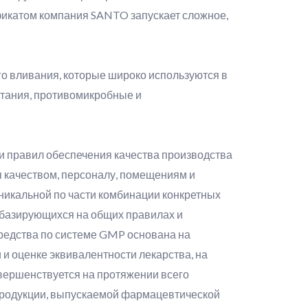
икатом компания SANTO запускает сложное,
ого вливания, которые широко используются в
тания, противомикробные и
 и правил обеспечения качества производства
 качеством, персоналу, помещениям и
никальной по части комбинации конкретных
о базирующихся на общих правилах и
редства по системе GMP основана на
 и оценке эквивалентности лекарства, на
вершенствуется на протяжении всего
 продукции, выпускаемой фармацевтической