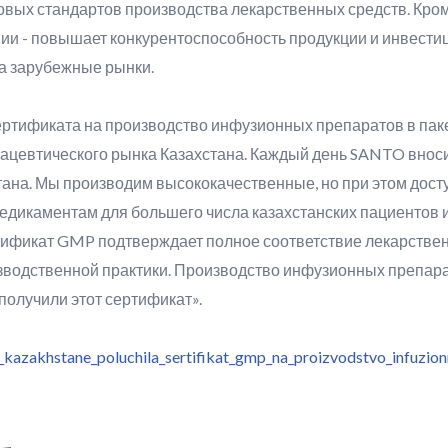
вых стандартов производства лекарственных средств. Кром
ии - повышает конкурентоспособность продукции и инвестиц
а зарубежные рынки.
тификата на производство инфузионных препаратов в пакет
цевтического рынка Казахстана. Каждый день SANTO вноси
тана. Мы производим высококачественные, но при этом дост
медикаментам для большего числа казахстанских пациентов и
тификат GMP подтверждает полное соответствие лекарстве
одственной практики. Производство инфузионных препара
 получили этот сертификат».
_kazakhstane_poluchila_sertifikat_gmp_na_proizvodstvo_infuzi