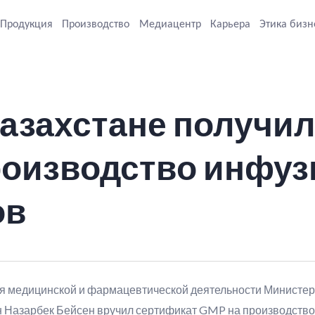
Продукция
Производство
Медиацентр
Карьера
Этика бизн
азахстане получи
роизводство инфу
ов
я медицинской и фармацевтической деятельности Министер
н Назарбек Бейсен вручил сертификат GMP на производство