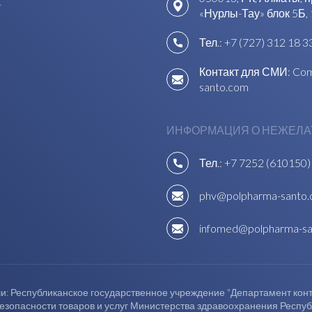
1
«Нурлы-Тау» блок 5Б, 
Тел.:
+7 (727) 312 18 3
Контакт для СМИ:
Com
santo.com
ИНФОРМАЦИЯ О НЕЖЕЛА
Тел.:
+7 7252 (610150)
phv@polpharma-santo
infomed@polpharma-s
и: Республиканское государственное учреждение "Департамент контр
безопасности товаров и услуг Министерства здравоохранения Респу