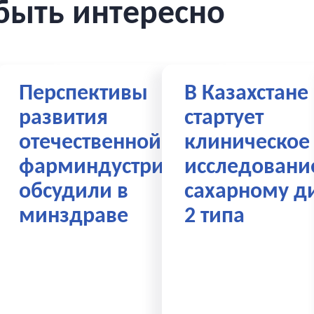
быть интересно
тва
Перспективы
В Казахстане
развития
стартует
отечественной
клиническое
С»
фарминдустрии
исследовани
обсудили в
сахарному д
минздраве
2 типа