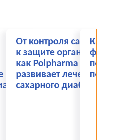
От контроля сахара
Казахстанс
к защите органов:
фармацевт
как Polpharma Santo
пороге бо
е по
развивает лечение
перемен
иабету
сахарного диабета