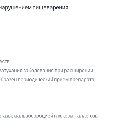
 нарушением пищеварения.
еств
е затухания заболевания при расширении
образен периодический прием препарата.
ктазы, мальабсорбцией глюкозы-галактозы