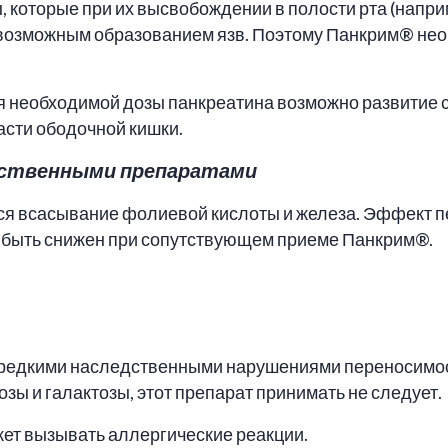
которые при их высвобождении в полости рта (наприм
 возможным образованием язв. Поэтому Панкрим® не
 необходимой дозы панкреатина возможно развитие с
асти ободочной кишки.
рственными препаратами
я всасывание фолиевой кислоты и железа. Эффект п
 быть снижен при сопутствующем приеме Панкрим®.
 редкими наследственными нарушениями переносимос
ы и галактозы, этот препарат принимать не следует.
жет вызывать аллергические реакции.