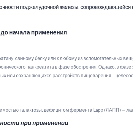
аточности поджелудочной железы, сопровождающейся
 до начала применения
еатину, свиному белку или к любому из вспомогательных вещ
ронического панкреатита в фазе обострения. Однако, в фаз
чных или сохраняющихся расстройств пищеварения – целесо
имостью галактозы, дефицитом фермента Lapp (ЛАПП) — ла
ности при применении