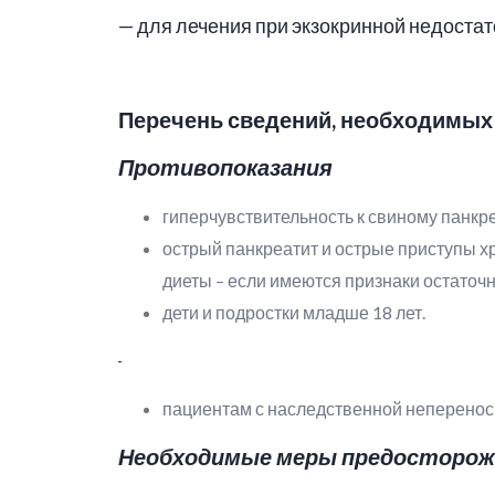
— для лечения при экзокринной недост
Перечень сведений, необходимых
Противопоказания
гиперчувствительность к свиному панкр
острый панкреатит и острые приступы х
диеты – если имеются признаки остато
дети и подростки младше 18 лет.
пациентам с наследственной неперенос
Необходимые меры предосторож