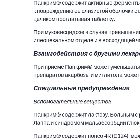
Панкрим® содержит активные ферменты, 
к повреждению ее слизистой оболочки с
целиком проглатывая таблетку.
При муковисцидозе в случае превышения
илеоцекальном отделе и в восходящей ч
Взаимодействия с другими лека
При приеме Панкрим® может уменьшатьс
препаратов акарбозы и миглитола может
Специальные предупреждения
Вспомогательные вещества
Панкрим® содержит лактозу. Больным с
Лаппа и синдромом мальабсорбции глюкоз
Панкрим® содержит понсо 4R (Е124), мо