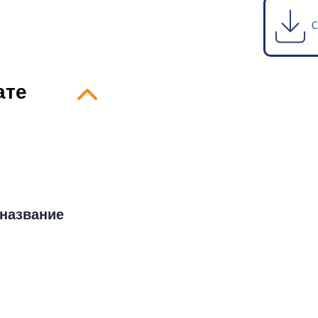
С
ате
название