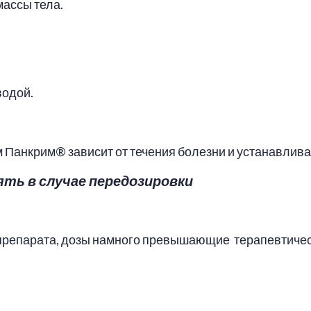
массы тела.
водой.
Панкрим® зависит от течения болезни и устанавлива
ть в случае передозировки
препарата, дозы намного превышающие терапевтическ