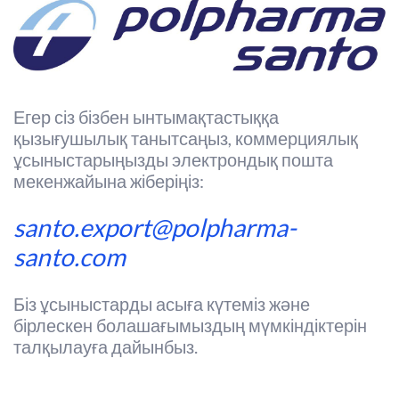
Егер сіз бізбен ынтымақтастыққа
қызығушылық танытсаңыз, коммерциялық
ұсыныстарыңызды электрондық пошта
мекенжайына жіберіңіз:
santo.export@polpharma-
santo.com
Біз ұсыныстарды асыға күтеміз және
бірлескен болашағымыздың мүмкіндіктерін
талқылауға дайынбыз.