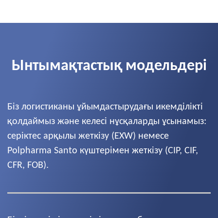
Ынтымақтастық модельдері
Біз логистиканы ұйымдастырудағы икемділікті
қолдаймыз және келесі нұсқаларды ұсынамыз:
серіктес арқылы жеткізу (EXW) немесе
Polpharma Santo күштерімен жеткізу (CIP, CIF,
CFR, FOB).