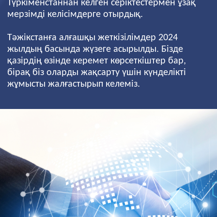
Түркіменстаннан келген серіктестермен ұзақ
мерзімді келісімдерге отырдық.
Тәжікстанға алғашқы жеткізілімдер 2024
жылдың басында жүзеге асырылды. Бізде
қазірдің өзінде керемет көрсеткіштер бар,
бірақ біз оларды жақсарту үшін күнделікті
жұмысты жалғастырып келеміз.