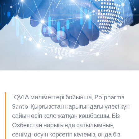
IQVIA мәліметтері бойынша, Polpharma
Santo-Қырғызстан нарығындағы үлесі күн
сайын өсіп келе жатқан көшбасшы. Біз
Өзбекстан нарығында сатылымның
сенімді өсуін көрсетіп келеміз, онда біз