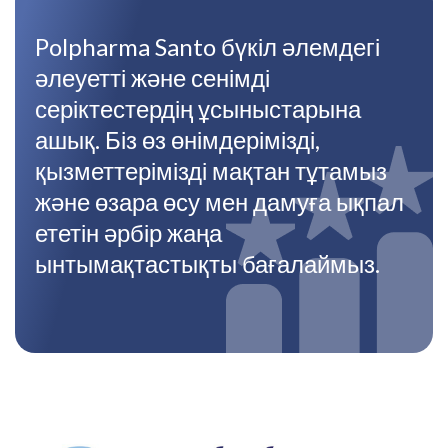
Polpharma Santo бүкіл әлемдегі
әлеуетті және сенімді
серіктестердің ұсыныстарына
ашық. Біз өз өнімдерімізді,
қызметтерімізді мақтан тұтамыз
және өзара өсу мен дамуға ықпал
ететін әрбір жаңа
ынтымақтастықты бағалаймыз.