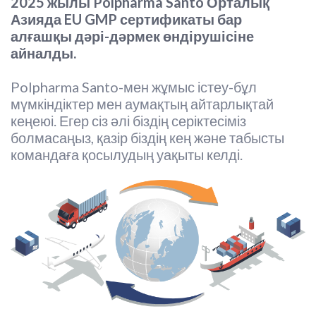
2025 жылы Polpharma Santo Орталық
Азияда EU GMP сертификаты бар
алғашқы дәрі-дәрмек өндірушісіне
айналды.
Polpharma Santo-мен жұмыс істеу-бұл
мүмкіндіктер мен аумақтың айтарлықтай
кеңеюі. Егер сіз әлі біздің серіктесіміз
болмасаңыз, қазір біздің кең және табысты
командаға қосылудың уақыты келді.