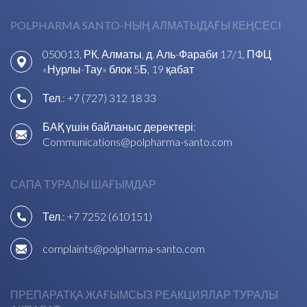
POLPHARMA SANTO-НЫҢ АЛМАТЫДАҒЫ КЕҢСЕСІ
050013, РК, Алматы, д. Аль-Фараби 17/1, ПФЦ
«Нурлы-Тау» блок 5Б, 19 қабат
Тел.:
+7 (727) 312 18 33
БАҚ үшін байланыс деректері:
Communications@polpharma-santo.com
САПА ТУРАЛЫ ШАҒЫМДАР
Тел.:
+7 7252 (610151)
complaints@polpharma-santo.com
ПРЕПАРАТҚА ЖАҒЫМСЫЗ РЕАКЦИЯЛАР ТУРАЛЫ