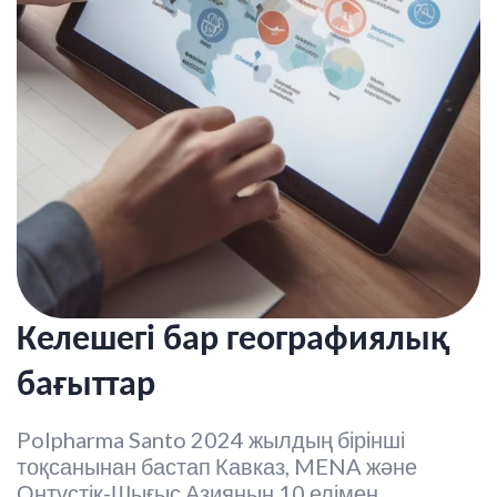
Келешегі бар географиялық
бағыттар
Polpharma Santo 2024 жылдың бірінші
тоқсанынан бастап Кавказ, MENA және
Оңтүстік-Шығыс Азияның 10 елімен