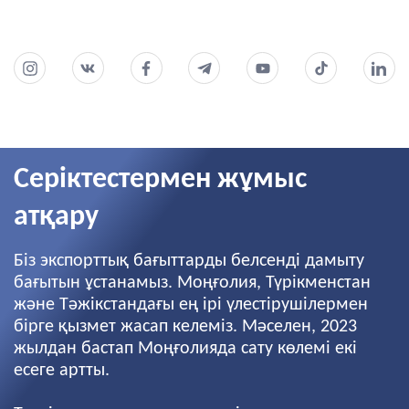
Серіктестермен жұмыс
атқару
Біз экспорттық бағыттарды белсенді дамыту
бағытын ұстанамыз. Моңғолия, Түрікменстан
және Тәжікстандағы ең ірі үлестірушілермен
бірге қызмет жасап келеміз. Мәселен, 2023
жылдан бастап Моңғолияда сату көлемі екі
есеге артты.