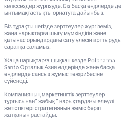
келіссөздер жүргізуде. Біз басқа өңірлерде де
ынтымақтастықты орнатуға дайынбыз.
Біз тұрақты негізде зерттеулер жүргіземіз,
жаңа нарықтарға шығу мүмкіндігін және
қатынас орындардағы сату үлесін арттыруды
сарапқа саламыз.
Жаңа нарықтарға шыққан кезде Polpharma
Santo Орталық Азия елдерінде және басқа
өңірлерде сансыз жұмыс тәжірибесіне
сүйенеді.
Компанияның маркетингтік зерттеулер
тұрғысынан” жабық ” нарықтардағы елеулі
жетістіктері стратегияның жеміс беріп
жатқанын растайды.