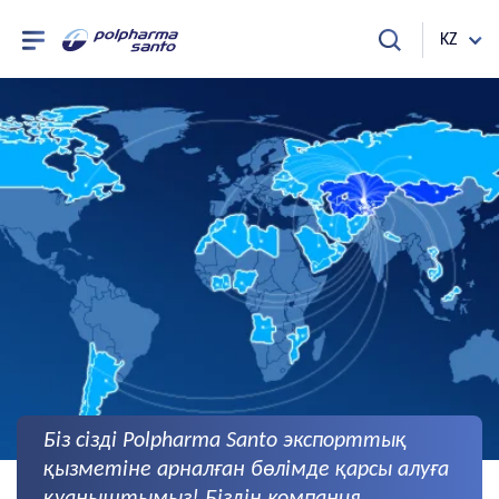
KZ
Біз сізді Polpharma Santo экспорттық
қызметіне арналған бөлімде қарсы алуға