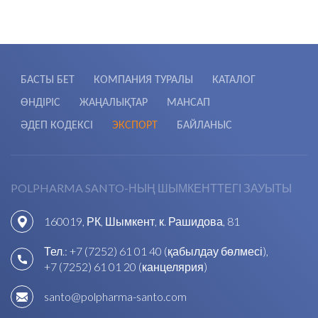
БАСТЫ БЕТ
КОМПАНИЯ ТУРАЛЫ
КАТАЛОГ
ӨНДІРІС
ЖАҢАЛЫҚТАР
МАНСАП
ӘДЕП КОДЕКСІ
ЭКСПОРТ
БАЙЛАНЫС
POLPHARMA SANTO-НЫҢ ШЫМКЕНТТЕГІ ЗАУЫТЫ
160019, РК, Шымкент, к. Рашидова, 81
Тел.:
+7 (7252) 61 01 40 (қабылдау бөлмесі)
,
+7 (7252) 61 01 20 (канцелярия)
santo@polpharma-santo.com