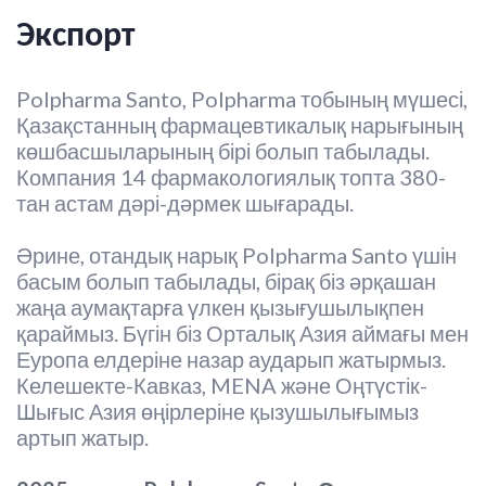
Экспорт
Polpharma Santo, Polpharma тобының мүшесі,
Қазақстанның фармацевтикалық нарығының
көшбасшыларының бірі болып табылады.
Компания 14 фармакологиялық топта 380-
тан астам дәрі-дәрмек шығарады.
Әрине, отандық нарық Polpharma Santo үшін
басым болып табылады, бірақ біз әрқашан
жаңа аумақтарға үлкен қызығушылықпен
қараймыз. Бүгін біз Орталық Азия аймағы мен
Еуропа елдеріне назар аударып жатырмыз.
Келешекте-Кавказ, MENA және Оңтүстік-
Шығыс Азия өңірлеріне қызушылығымыз
артып жатыр.