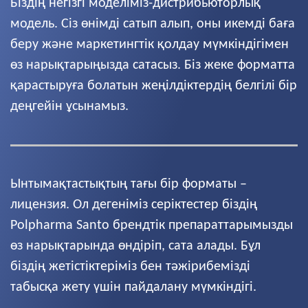
Біздің негізгі моделіміз-дистрибьюторлық
модель. Сіз өнімді сатып алып, оны икемді баға
беру және маркетингтік қолдау мүмкіндігімен
өз нарықтарыңызда сатасыз. Біз жеке форматта
қарастыруға болатын жеңілдіктердің белгілі бір
деңгейін ұсынамыз.
Ынтымақтастықтың тағы бір форматы –
лицензия. Ол дегеніміз серіктестер біздің
Polpharma Santo брендтік препараттарымызды
өз нарықтарында өндіріп, сата алады. Бұл
біздің жетістіктеріміз бен тәжірибемізді
табысқа жету үшін пайдалану мүмкіндігі.