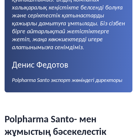
қуаныштымыз! Біздің компания
халықаралық кеңістікте белсенді болуға
және серіктестік қатынастарды
қажырлы дамытуға ұмтылады. Біз сізбен
бірге айтарлықтай жетістіктерге
жетіп, жаңа көкжиектерді игере
алатынымызға сенімдіміз.
Денис Федотов
Polpharma Santo экспорт жөніндегі директоры
Polpharma Santo- мен
жұмыстың бәсекелестік