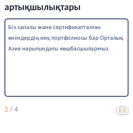
артықшылықтары
Біз әр тұтынушыға икемділік танытам
және сұраныстарға жедел жауап бере
3
/
4