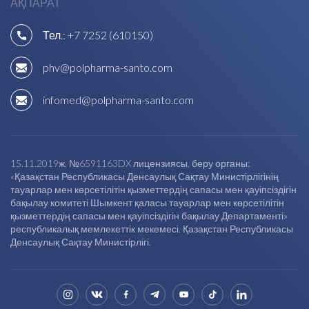
АҚПАРАТ
Тел.:
+7 7252 (610150)
phv@polpharma-santo.com
infomed@polpharma-santo.com
15.11.2019ж. №6591163DX лицензиясы, беру органы:
«Қазақстан Республикасы Денсаулық Сақтау Министірлігінің
тауарлар мен көрсетілітін қызметтердің сапасы мен қауіпсіздігін
бақылау комитеті Шымкент қаласы тауарлар мен көрсетілітін
қызметтердің сапасы мен қауіпсіздігін бақылау Департаменті»
республикалық мемлекеттік мекемесі. Қазақстан Республикасы
Денсаулық Сақтау Министірлігі.