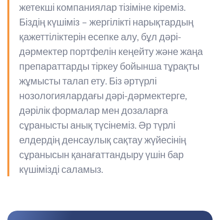
жетекші компаниялар тізіміне кіреміз.
Біздің күшіміз – жергілікті нарықтардың
қажеттіліктерін есепке алу, бұл дәрі-
дәрмектер портфелін кеңейту және жаңа
препараттарды тіркеу бойынша тұрақты
жұмысты талап ету. Біз әртүрлі
нозологиялардағы дәрі-дәрмектерге,
дәрілік формалар мен дозаларға
сұранысты анық түсінеміз. Әр түрлі
елдердің денсаулық сақтау жүйесінің
сұранысын қанағаттандыру үшін бар
күшімізді саламыз.