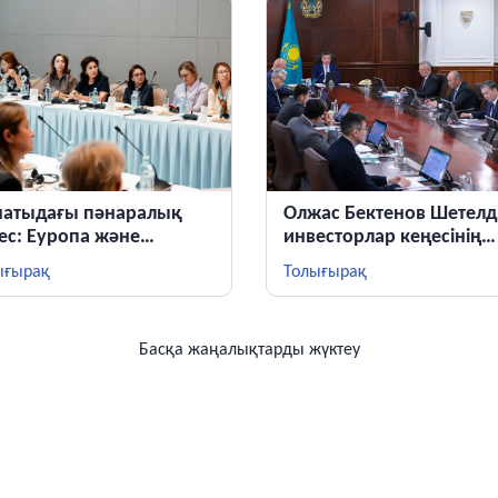
атыдағы пәнаралық
Олжас Бектенов Шетелд
ес: Еуропа және
инвесторлар кеңесінің
алық Азия
аралық отырысын өткіз
ығырақ
Толығырақ
апшылары D дәрумені
шылығын емдеудің
а тәсілдерін талқылады
Басқа жаңалықтарды жүктеу