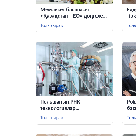
Мемлекет басшысы
Елд
«Қазақстан – ЕО» дөңгелек
тір
үстелінде сөз сөйледі
жұм
Толығырақ
Тол
жа
Польшаның РНҚ-
Pol
технологиялар
бас
платформасы
Себ
Толығырақ
Тол
ком
пре
тағ