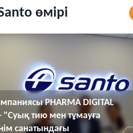
Santo өмірі
омпаниясы PHARMA DIGITAL
 "Суық тию мен тұмауға
нім санатындағы