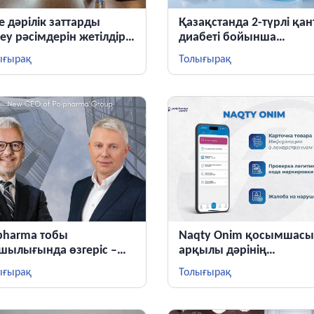
е дәрілік заттарды
Қазақстанда 2-түрлі қан
кеу рәсімдерін жетілдіру
диабеті бойынша
ыстары жалғасып
клиникалық зерттеу
ығырақ
Толығырақ
тыр
басталады
pharma тобы
Naqty Onim қосымшасы
шылығында өзгеріс –
арқылы дәрінің
астиян Шиманек
түпнұсқалығын тексеру
ығырақ
Толығырақ
панияның жаңа
болады
зиденті болып
айындалды