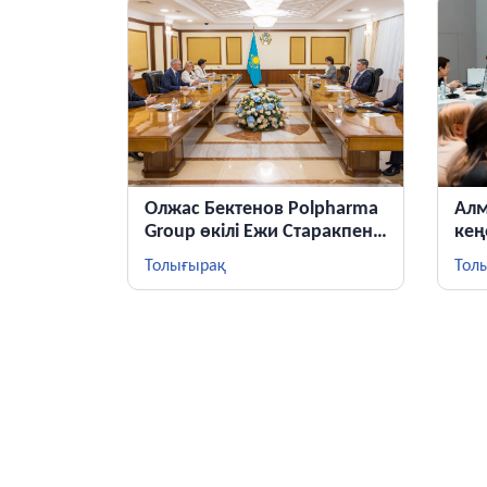
Олжас Бектенов Polpharma
Алм
Group өкілі Ежи Старакпен
кең
елімізде дәрі-дәрмек
Орт
Толығырақ
Тол
өндірісін кеңейту бойынша
сар
жаңа жобаны талқылады
тап
жаң