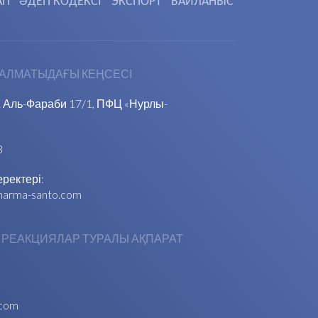
АП
ӘДЕП КОДЕКСІ
ЭКСПОРТ
БАЙЛАНЫС
АЛМАТЫДАҒЫ КЕҢСЕСІ
д. Аль-Фараби 17/1, ПФЦ «Нурлы-
3
ректері:
harma-santo.com
РЕАКЦИЯЛАР ТУРАЛЫ АҚПАРАТ
.com