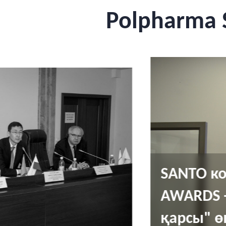
Polpharma 
SANTO к
AWARDS -
қарсы" ө