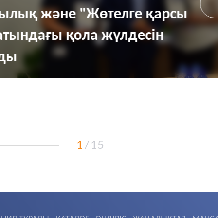
ылық және "Жөтелге қарсы
атындағы қола жүлдесін
лды
1
/
15