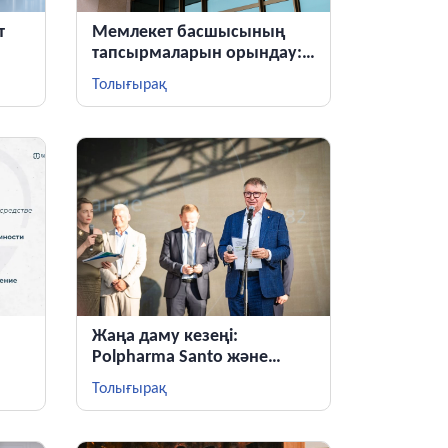
т
Мемлекет басшысының
тапсырмаларын орындау:
Шымкентте
Толығырақ
фармацевтикалық өндірісті
кеңейту үшін 39,5 млрд
теңге жеке инвестициялар
бағытталады
Жаңа даму кезеңі:
Polpharma Santo және
ге
Қазақстандағы EU GMP
Толығырақ