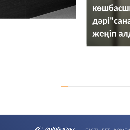
көшбасш
дәрі"сан
жеңіп а