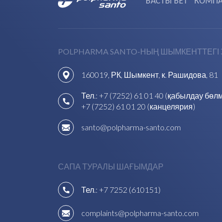
БАСТЫ БЕТ
КОМПА
POLPHARMA SANTO-НЫҢ ШЫМКЕНТТЕГІ
160019, РК, Шымкент, к. Рашидова, 81
Тел.:
+7 (7252) 61 01 40 (қабылдау бөлм
+7 (7252) 61 01 20 (канцелярия)
santo@polpharma-santo.com
САПА ТУРАЛЫ ШАҒЫМДАР
Тел.:
+7 7252 (610151)
complaints@polpharma-santo.com