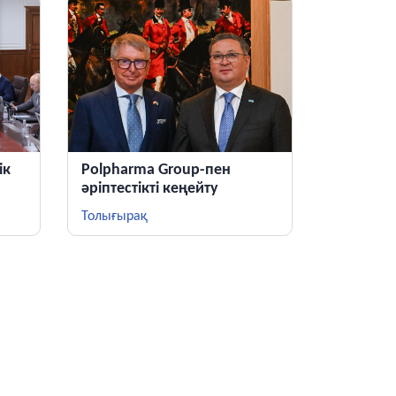
ік
Polpharma Group-пен
әріптестікті кеңейту
ді
Толығырақ