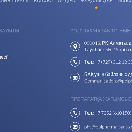
НИЯ ТУРАЛЫ
КАТАЛОГ
ӨНДІРІС
ЖАҢАЛЫҚТАР
МАНС
 ЗАУЫТЫ
POLPHARMA SANTO-НЫҢ 
050013, РК, Алматы, 
Тау» блок 5Б, 19 қабат
есі)
,
Тел.:
+7 (727) 312 18 3
БАҚ үшін байланыс де
Communications@polp
ПРЕПАРАТҚА ЖАҒЫМСЫЗ 
Тел.:
+7 7252 (610150)
phv@polpharma-santo