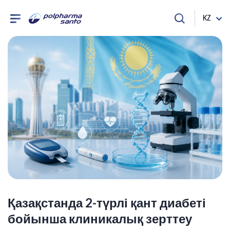
KZ
Қазақстанда 2-түрлі қант диабеті
бойынша клиникалық зерттеу