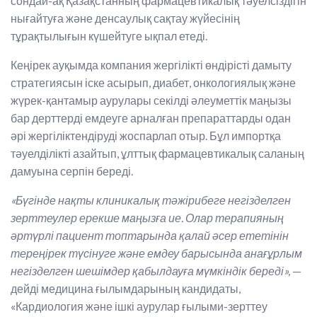
сондай-ақ Қазақстанның фармацевтикалық тәуелсіздігін
нығайтуға және денсаулық сақтау жүйесінің
тұрақтылығын күшейтуге ықпал етеді.
Кеңірек ауқымда компания жергілікті өндірісті дамыту
стратегиясын іске асырып, диабет, онкологиялық және
жүрек-қантамыр аурулары секілді әлеуметтік маңызы
бар дерттерді емдеуге арналған препараттарды одан
әрі жергіліктендіруді жоспарлап отыр. Бұл импортқа
тәуелділікті азайтып, ұлттық фармацевтикалық саланың
дамуына серпін береді.
«Бүгінде нақты клиникалық тәжірибеге негізделген
зерттеулер ерекше маңызға ие. Олар терапияның
әртүрлі пациент топтарында қалай әсер ететінін
тереңірек түсінуге және емдеу барысында анағұрлым
негізделген шешімдер қабылдауға мүмкіндік береді»,
—
дейді медицина ғылымдарының кандидаты,
«Кардиология және ішкі аурулар ғылыми-зерттеу