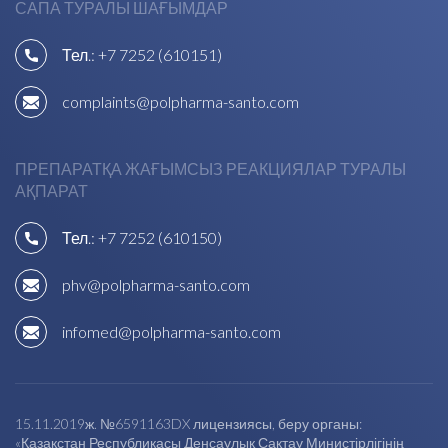
САПА ТУРАЛЫ ШАҒЫМДАР
Тел.:
+7 7252 (610151)
complaints@polpharma-santo.com
ПРЕПАРАТҚА ЖАҒЫМСЫЗ РЕАКЦИЯЛАР ТУРАЛЫ
АҚПАРАТ
Тел.:
+7 7252 (610150)
phv@polpharma-santo.com
infomed@polpharma-santo.com
15.11.2019ж. №6591163DX лицензиясы, беру органы:
«Қазақстан Республикасы Денсаулық Сақтау Министірлігінің