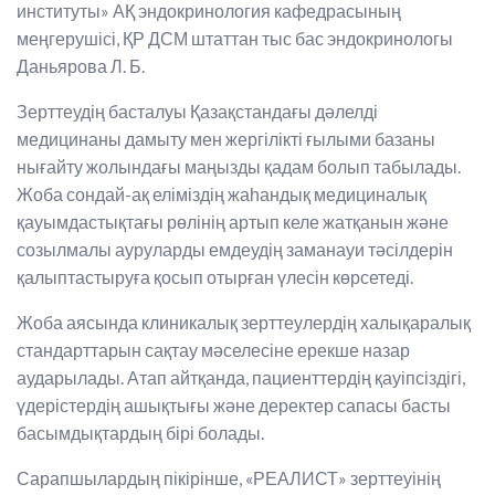
институты» АҚ эндокринология кафедрасының
меңгерушісі, ҚР ДСМ штаттан тыс бас эндокринологы
Даньярова Л. Б.
Зерттеудің басталуы Қазақстандағы дәлелді
медицинаны дамыту мен жергілікті ғылыми базаны
нығайту жолындағы маңызды қадам болып табылады.
Жоба сондай-ақ еліміздің жаһандық медициналық
қауымдастықтағы рөлінің артып келе жатқанын және
созылмалы ауруларды емдеудің заманауи тәсілдерін
қалыптастыруға қосып отырған үлесін көрсетеді.
Жоба аясында клиникалық зерттеулердің халықаралық
стандарттарын сақтау мәселесіне ерекше назар
аударылады. Атап айтқанда, пациенттердің қауіпсіздігі,
үдерістердің ашықтығы және деректер сапасы басты
басымдықтардың бірі болады.
Сарапшылардың пікірінше, «РЕАЛИСТ» зерттеуінің