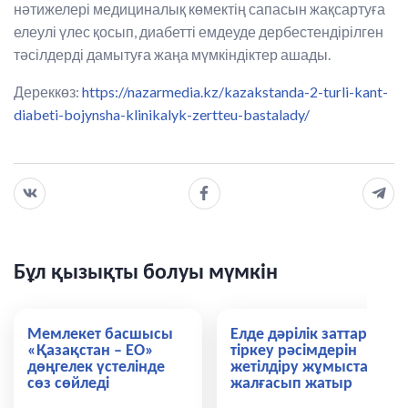
нәтижелері медициналық көмектің сапасын жақсартуға
елеулі үлес қосып, диабетті емдеуде дербестендірілген
тәсілдерді дамытуға жаңа мүмкіндіктер ашады.
Дереккөз:
https://nazarmedia.kz/kazakstanda-2-turli-kant-
diabeti-bojynsha-klinikalyk-zertteu-bastalady/
Бұл қызықты болуы мүмкін
Мемлекет басшысы
Елде дәрілік заттарды
«Қазақстан – ЕО»
тіркеу рәсімдерін
дөңгелек үстелінде
жетілдіру жұмыстары
сөз сөйледі
жалғасып жатыр