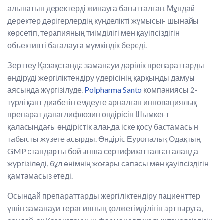
алынатын деректерді жинауға бағытталған. Мұндай
деректер дәрігерлердің күнделікті жұмысын шынайы
көрсетіп, терапияның тиімділігі мен қауіпсіздігін
объективті бағалауға мүмкіндік береді.
Зерттеу Қазақстанда заманауи дәрілік препараттарды
өндіруді жергіліктендіру үдерісінің қарқынды дамуы
аясында жүргізілуде.
Polpharma Santo
компаниясы 2-
түрлі қант диабетін емдеуге арналған инновациялық
препарат дапаглифлозин өндірісін Шымкент
қаласындағы өндірістік алаңда іске қосу бастамасын
табысты жүзеге асырды. Өндіріс Еуропалық Одақтың
GMP стандарты бойынша сертификатталған алаңда
жүргізіледі, бұл өнімнің жоғары сапасы мен қауіпсіздігін
қамтамасыз етеді.
Осындай препараттарды жергіліктендіру пациенттер
үшін заманауи терапияның қолжетімділігін арттыруға,