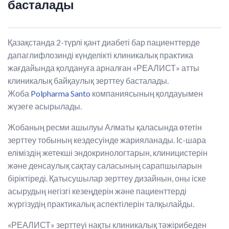
басталады
Қазақстанда 2-түрлі қант диабеті бар пациенттерде
дапаглифлозинді күнделікті клиникалық практика
жағдайында қолдануға арналған «РЕАЛИСТ» атты
клиникалық байқаулық зерттеу басталады.
Жоба
Polpharma Santo
компаниясының қолдауымен
жүзеге асырылады.
Жобаның ресми ашылуы Алматы қаласында өтетін
зерттеу тобының кездесуінде жарияланады. Іс-шара
еліміздің жетекші эндокринологтарын, клиницистерін
және денсаулық сақтау саласының сарапшыларын
біріктіреді. Қатысушылар зерттеу дизайнын, оны іске
асырудың негізгі кезеңдерін және пациенттерді
жүргізудің практикалық аспектілерін талқылайды.
«РЕАЛИСТ» зерттеуі нақты клиникалық тәжірибеден