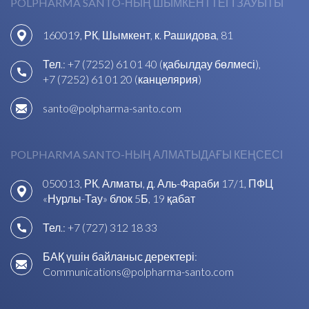
POLPHARMA SANTO-НЫҢ ШЫМКЕНТТЕГІ ЗАУЫТЫ
160019, РК, Шымкент, к. Рашидова, 81
Тел.:
+7 (7252) 61 01 40 (қабылдау бөлмесі)
,
+7 (7252) 61 01 20 (канцелярия)
santo@polpharma-santo.com
POLPHARMA SANTO-НЫҢ АЛМАТЫДАҒЫ КЕҢСЕСІ
050013, РК, Алматы, д. Аль-Фараби 17/1, ПФЦ
«Нурлы-Тау» блок 5Б, 19 қабат
Тел.:
+7 (727) 312 18 33
БАҚ үшін байланыс деректері:
Communications@polpharma-santo.com