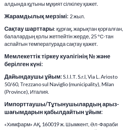
алдында құтыны мұқият сілкілеу қажет.
Жарамдылық мерзімі:
2 жыл.
Сақтау шарттары
: құрғақ, жарықтан қорғалған,
балалардың қолы жетпейтін жерде, 25 °С-тан
аспайтын температурада сақтау қажет.
Мемлекеттік тіркеу куәлігінің № және
берілген күні:
Дайындаушы ұйым:
S.I.I.Т. S.r.l, Via L. Ariosto
50/60, Trezzano sul Naviglio (municipality), Milan
(Province), Италия.
Импорттаушы/Тұтынушылардың арыз-
шағымдарын қабылдайтын ұйым:
«Химфарм» АҚ, 160019 ж. Шымкент, Әл-Фараби