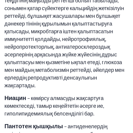
теңдігінің маңызды реттегіші болып табылады,
сонымен қатар сүйектерге кальцийдің жеткізілуін
реттейді, бұлшықет жасушалары мен бұлшықет
дәнекер тінінің құрылымын қалыптастыруға
қатысады, микробтарға іштен қалыптасатын
иммунитетті қолдайды, нейротрофиялық,
нейропротекторлық, антиатеросклероздық
әсерлерінің арқасында жүйке жүйесінің дұрыс
қалыптасуы мен қызметіне ықпал етеді, глюкоза
мен майдың метаболизмін реттейді, әйелдер мен
ерлердің репродуктивті денсаулығын
жақсартады.
Ниацин
– көмірсу алмасуды жақсартуға
көмектеседі, тамыр кеңейтетін әсерге ие,
гиполипидемиялық белсенділігі бар.
Пантотен қышқылы
– антиденелердің