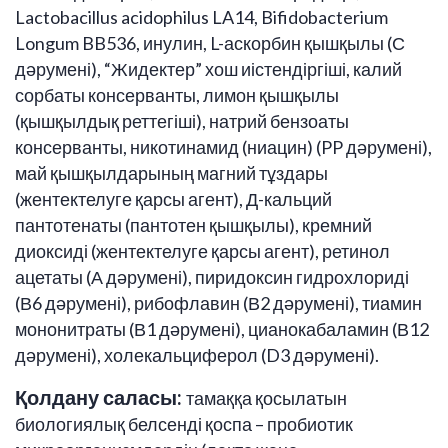
Lactobacillus acidophilus LA14, Bifidobacterium
Longum BB536, инулин, L-аскорбин қышқылы (С
дәрумені), “Жидектер” хош иістендіргіші, калий
сорбаты консерванты, лимон қышқылы
(қышқылдық реттегіші), натрий бензоаты
консерванты, никотинамид (ниацин) (PP дәрумені),
май қышқылдарының магний тұздары
(жентектелуге қарсы агент), Д-кальций
пантотенаты (пантотен қышқылы), кремний
диоксиді (жентектелуге қарсы агент), ретинол
ацетаты (А дәрумені), пиридоксин гидрохлориді
(В6 дәрумені), рибофлавин (В2 дәрумені), тиамин
мононитраты (В1 дәрумені), цианокабаламин (В12
дәрумені), холекальциферол (D3 дәрумені).
Қолдану саласы:
тамаққа қосылатын
биологиялық белсенді қоспа – пробиотик