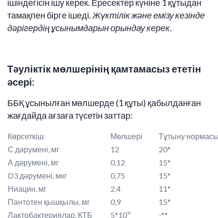
ішіндегісін ішу керек. Ересектер күніне 1 құтыдан
тамақпен бірге ішеді.
Жүктілік және емізу кезінде
дәрігердің ұсынымдарын орындау керек.
Тәуліктік мөлшерінің қамтамасыз ететін
әсері:
ББҚ ұсынылған мөлшерде (1 құты) қабылданған
жағдайда ағзаға түсетін заттар:
Көрсеткіш
Мөлшері
Тұтыну нормас
С дәрумені, мг
12
20*
А дәрумені, мг
0,12
15*
D3 дәрумені, мкг
0,75
15*
Ниацин, мг
2,4
11*
Пантотен қышқылы, мг
0,9
15*
9
Лактобактериялар, КТБ
5*10
-**