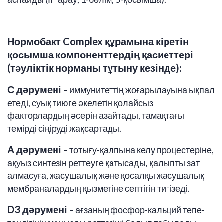
Нормобакт Complex құрамына кіретін
қосымша компоненттердің қасиеттері
(тәуліктік норманы тұтыну кезінде):
С дәрумені
– иммунитеттің жоғарылауына ықпал
етеді, суық тиюге әкелетін қолайсыз
факторлардың әсерін азайтады, тамақтағы
темірді сіңіруді жақсартады.
А дәрумені
– тотығу-қалпына келу процестеріне,
ақуыз синтезін реттеуге қатысады, қалыпты зат
алмасуға, жасушалық және қосалқы жасушалық
мембраналардың қызметіне септігін тигізеді.
D3 дәрумені
– ағзаның фосфор-кальций тепе-