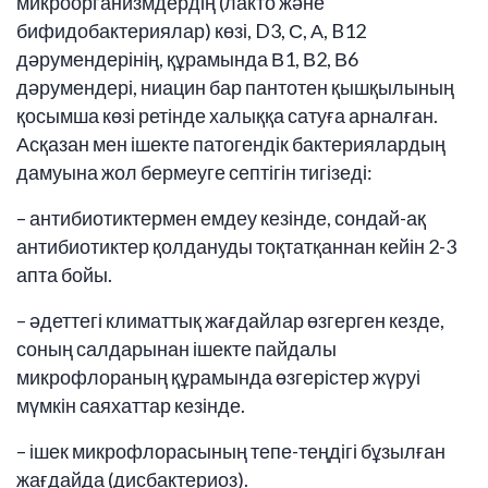
микроорганизмдердің (лакто және
бифидобактериялар) көзі, D3, С, А, B12
дәрумендерінің, құрамында В1, В2, В6
дәрумендері, ниацин бар пантотен қышқылының
қосымша көзі ретінде халыққа сатуға арналған.
Асқазан мен ішекте патогендік бактериялардың
дамуына жол бермеуге септігін тигізеді:
– антибиотиктермен емдеу кезінде, сондай-ақ
антибиотиктер қолдануды тоқтатқаннан кейін 2-3
апта бойы.
– әдеттегі климаттық жағдайлар өзгерген кезде,
соның салдарынан ішекте пайдалы
микрофлораның құрамында өзгерістер жүруі
мүмкін саяхаттар кезінде.
– ішек микрофлорасының тепе-теңдігі бұзылған
жағдайда (дисбактериоз).