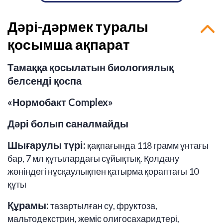
Дәрі-дәрмек туралы
қосымша ақпарат
Тамаққа қосылатын биологиялық
белсенді қоспа
«Нормобакт Complex»
Дәрі болып саналмайды
Шығарулы түрі:
қақпағында 118 грамм ұнтағы
бар, 7 мл құтылардағы сұйықтық. Қолдану
жөніндегі нұсқаулықпен қатырма қораптағы 10
құты
Құрамы:
тазартылған су, фруктоза,
мальтодекстрин, жеміс олигосахаридтері,