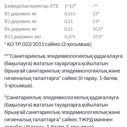
9
Бифидобактериялар, КТБ
1*10
-**
В1 дәрумені, мг
0,165
12*
В2 дәрумені, мг
0,21
13*
В6 дәрумені, мг
0,21
10,5*
В12 дәрумені, мкг
0,375
37,5*
* КО ТР 022/2011 сәйкес (2-қосымша);
**”Санитариялық-эпидемиологиялық қадағалауға
(бақылауға) жататын тауарларға қойылатын
бірыңғай санитариялық-эпидемиологиялық және
гигиеналық талаптарға” сәйкес (ІІ тарау, 1-бөлім,
5-қосымша).
“Санитариялық-эпидемиологиялық қадағалауға
(бақылауға) жататын тауарларға қойылатын
бірыңғай санитариялық-эпидемиологиялық және
гигиеналық талаптарға” сәйкес ТЖРД мәнінен
аспайды (ІІ тарау, 1-бөлім, 5-қосымша).