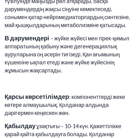
түзілуінде маңызды рөл атқарады, басқа
дәрумендердің жақсы сіңуіне көмектеседі,
сонымен қатар нейромедиаторлардың синтезіне,
май қышқылдарының метаболизміне қатысады.
В дәрумендері
– жүйке жүйесі мен тірек-қимыл
аппаратының қабыну және дегенерациялық
ауруларына оң әсерін тигізеді. Қан ағымының
күшеюіне ықпал етеді және жүйке жүйесінің
жұмысын жақсартады.
Қарсы көрсетілімдер
: компоненттерді жеке
көтере алмаушылық. Қолданар алдында
дәрігермен кеңескен жөн.
Қабылдау
ұзақтығы – 10-14 күн. Қажеттілікке
қарай қайта қабылдауға болады. Қолданар