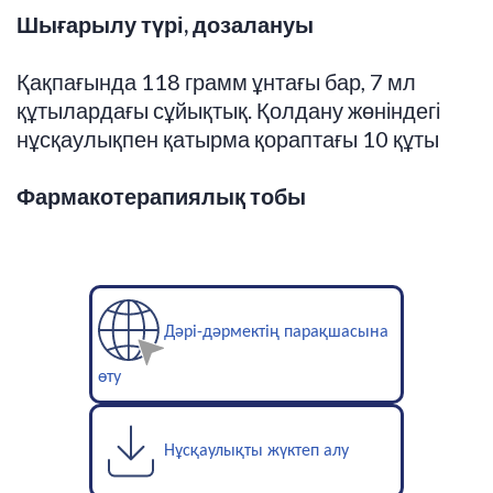
Шығарылу түрі, дозалануы
Қақпағында 118 грамм ұнтағы бар, 7 мл
құтылардағы сұйықтық. Қолдану жөніндегі
нұсқаулықпен қатырма қораптағы 10 құты
Фармакотерапиялық тобы
Дәрі-дәрмектің парақшасына
өту
Нұсқаулықты жүктеп алу