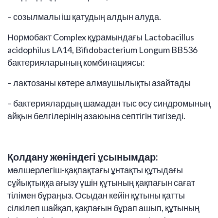
– созылмалы іш қатудың алдын алуда.
Нормобакт Complex құрамындағы Lactobacillus
acidophilus LA14, Bifidobacterium Longum BB536
бактерияларының комбинациясы:
– лактозаны көтере алмаушылықты азайтады
– бактериялардың шамадан тыс өсу синдромының
айқын белгілерінің азаюына септігін тигізеді.
Қолдану жөніндегі ұсынымдар:
мөлшерлегіш-қақпақтағы ұнтақты құтыдағы
сұйықтыққа ағызу үшін құтының қақпағын сағат
тілімен бұраңыз. Осыдан кейін құтыны қатты
сілкілеп шайқап, қақпағын бұрап ашып, құтының