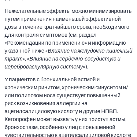
Нежелательные эффекты можно минимизировать
путем применения наименьшей эффективной
дозы в течение кратчайшего срока, необходимого
для контроля симптомов (см. раздел
«Рекомендации по применению» и информацию
указанной ниже «
Влияние на желудочно-кишечный
тракт
», «
Влияние на сердечно-сосудистую и
цереброваскулярную систему
»).
У пациентов с бронхиальной астмой и
хроническим ринитом, хроническим синуситом и/
или полипозом носа существует повышенный
риск возникновения аллергии на
ацетилсалициловую кислоту и другие НПВП.
Кетопрофен может вызвать у них приступ астмы,
бронхоспазм, особенно у лиц с повышенной
чувствительностью к ацетилсалициловой кислоте