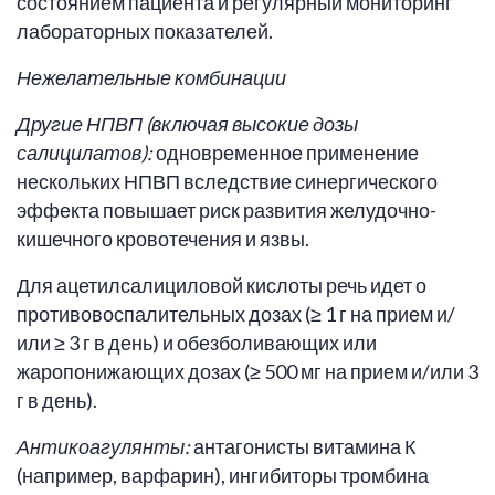
состоянием пациента и регулярный мониторинг
лабораторных показателей.
Нежелательные комбинации
Другие НПВП (включая высокие дозы
салицилатов):
одновременное применение
нескольких НПВП вследствие синергического
эффекта повышает риск развития желудочно-
кишечного кровотечения и язвы.
Для ацетилсалициловой кислоты речь идет о
противовоспалительных дозах (≥ 1 г на прием и/
или ≥ 3 г в день) и обезболивающих или
жаропонижающих дозах (≥ 500 мг на прием и/или 3
г в день).
Антикоагулянты:
антагонисты витамина К
(например, варфарин), ингибиторы тромбина