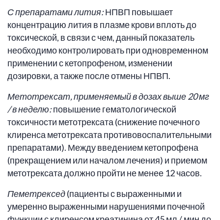
С препаратами лития:
НПВП повышает
концентрацию лития в плазме крови вплоть до
токсической, в связи с чем, данный показатель
необходимо контролировать при одновременном
применении с кетопрофеном, изменении
дозировки, а также после отмены НПВП.
Метотрексат, применяемый в дозах выше 20 мг
/ в неделю:
повышение гематологической
токсичности метотрексата (снижение почечного
клиренса метотрексата противовоспалительными
препаратами). Между введением кетопрофена
(прекращением или началом лечения) и приемом
метотрексата должно пройти не менее 12 часов.
Пеметрексед
(пациенты с выраженными и
умеренно выраженными нарушениями почечной
функции с клиренсом креатинина от 45 мл / мин до