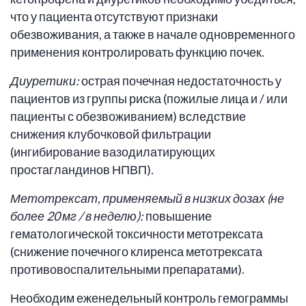
что у пациента отсутствуют признаки
обезвоживания, а также в начале одновременного
применения контролировать функцию почек.
Диуретики:
острая почечная недостаточность у
пациентов из группы риска (пожилые лица и / или
пациенты с обезвоживанием) вследствие
снижения клубочковой фильтрации
(ингибирование вазодилатирующих
простагландинов НПВП).
Метотрексат, применяемый в низких дозах (не
более 20 мг / в неделю):
повышение
гематологической токсичности метотрексата
(снижение почечного клиренса метотрексата
противовоспалительными препаратами).
Необходим еженедельный контроль гемограммы