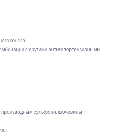
ного генеза
комбинации с другими антигипертензивными
им производным сульфонилмочевины
езы