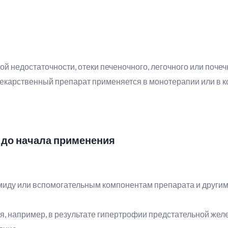
й недостаточности, отеки печеночного, легочного или почеч
лекарственный препарат применяется в монотерапии или в 
 до начала применения
емиду или вспомогательным компонентам препарата и друг
 например, в результате гипертрофии предстательной жел