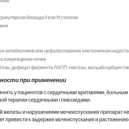
ояние
икулярная блокада ІІ или ІІІ степени
емия
 антибиотиков или цефалоспоринов или почечная недоста
х повреждение почек
тозы, дефицит фермента ЛАПП-лактазы, мальабсорбция глю
ности при применении
енять у пациентов с сердечными аритмиями, больным
ной терапии сердечными гликозидами.
й железы и нарушениями мочеиспускания препарат не
ет привести к задержке мочеиспускания и растяжению