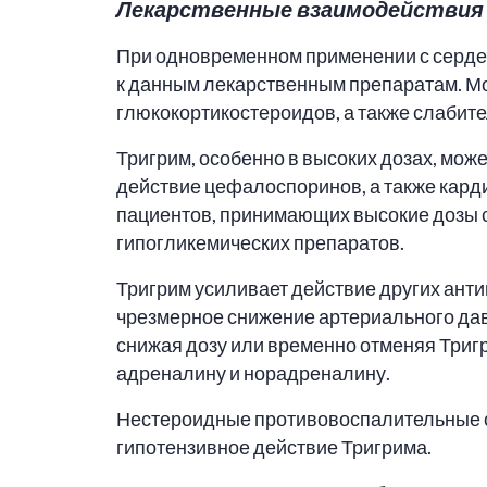
Лекарственные взаимодействи
При одновременном применении с серде
к данным лекарственным препаратам. Мо
глюкокортикостероидов, а также слабите
Тригрим, особенно в высоких дозах, мож
действие цефалоспоринов, а также кард
пациентов, принимающих высокие дозы с
гипогликемических препаратов.
Тригрим усиливает действие других анти
чрезмерное снижение артериального дав
снижая дозу или временно отменяя Триг
адреналину и норадреналину.
Нестероидные противовоспалительные ср
гипотензивное действие Тригрима.