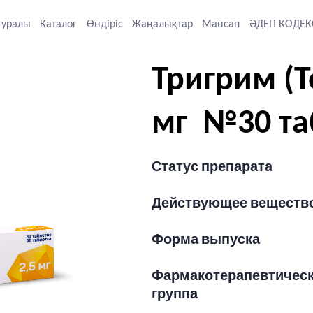
туралы
Каталог
Өндіріс
Жаңалықтар
Мансап
ӘДЕП КОДЕК
Тригрим (Т
мг №30 та
Статус препарата
Действующее веществ
Форма выпуска
Фармакотерапевтичес
группа