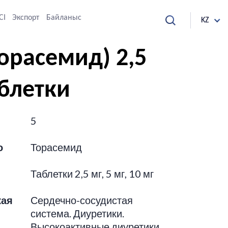
СІ
Экспорт
Байланыс
KZ
орасемид) 2,5
блетки
5
о
Торасемид
Таблетки 2,5 мг, 5 мг, 10 мг
кая
Сердечно-сосудистая
система. Диуретики.
Высокоактивные диуретики.