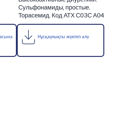
Сульфонамиды, простые.
Торасемид. Код АТХ С03С А04
шасына
Нұсқаулықты жүктеп алу