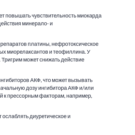
ет повышать чувствительность миокарда
действия минерало- и
 препаратов платины, нефротоксическое
ных миорелаксантов и теофиллина. У
 Тригрим может снижать действие
ингибиторов АКФ, что может вызывать
ачальную дозу ингибитора АКФ и/или
ий к прессорным факторам, например,
 ослаблять диуретическое и