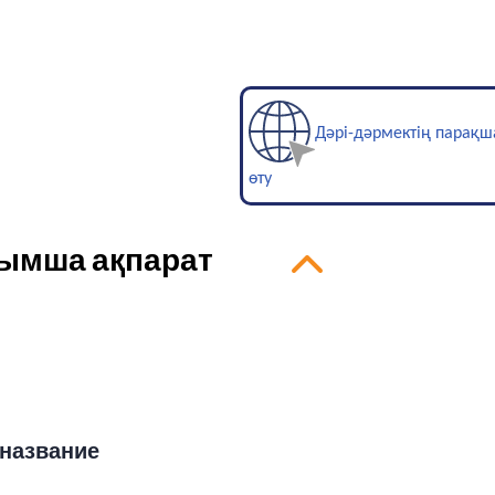
Дәрі-дәрмектің парақ
өту
сымша ақпарат
название