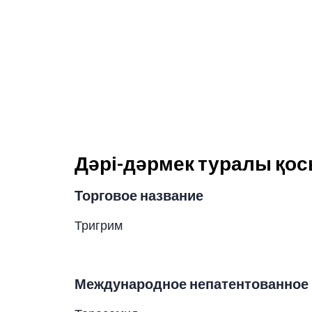
Дәрі-дәрмек туралы қо
Торговое название
Тригрим
Международное непатентованное 