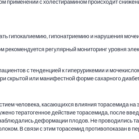
ом применении с холестирамином происходит снижени
ать гипокалиемию, гипонатриемию и нарушения моче
 рекомендуется регулярный мониторинг уровня элект
ациентов с тенденцией к гиперурикемии и мочекислом
ри скрытой или манифестной форме сахарного диабет
тием человека, касающихся влияния торасемида на эм
ужено тератогенное действие торасемида, после введ
наблюдались деформации плодов. Не проводились т
локом. В связи с этим торасемид противопоказан в п