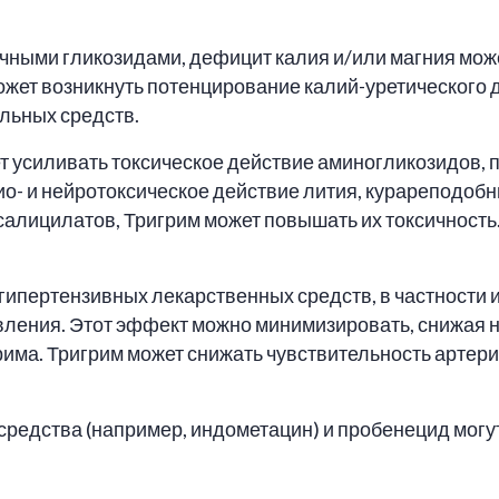
я
чными гликозидами, дефицит калия и/или магния мож
жет возникнуть потенцирование калий-уретического 
льных средств.
ет усиливать токсическое действие аминогликозидов,
ио- и нейротоксическое действие лития, курареподоб
алицилатов, Тригрим может повышать их токсичность.
гипертензивных лекарственных средств, в частности 
ления. Этот эффект можно минимизировать, снижая н
рима. Тригрим может снижать чувствительность артер
едства (например, индометацин) и пробенецид могут