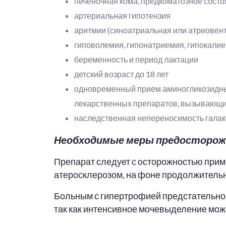
печеночная кома, предкоматозное сост
артериальная гипотензия
аритмии (синоатриальная или атриовентр
гиповолемия, гипонатриемия, гипокали
беременность и период лактации
детский возраст до 18 лет
одновременный прием аминогликозидных
лекарственных препаратов, вызывающи
наследственная непереносимость галак
Необходимые меры предосторож
Препарат следует с осторожностью прим
атеросклерозом, на фоне продолжитель
Больным с гипертрофией предстательно
так как интенсивное мочевыделение мож