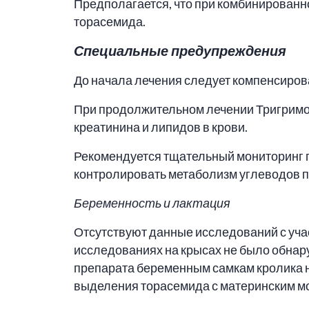
Предполагается, что при комбинированн
торасемида.
Специальные предупреждения
До начала лечения следует компенсиров
При продолжительном лечении Тригримом
креатинина и липидов в крови.
Рекомендуется тщательный мониторинг п
контролировать метаболизм углеводов п
Беременность и лактация
Отсутствуют данные исследований с учас
исследованиях на крысах не было обнар
препарата беременным самкам кролика 
выделения торасемида с материнским мо