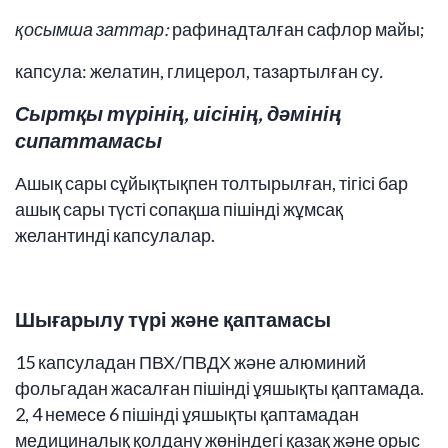
қосымша заттар:
рафинадталған сафлор майы;
капсула: желатин, глицерол, тазартылған су
.
Сыртқы түрінің, иісінің, дәмінің
сипаттамасы
Ашық сары сұйықтықпен толтырылған, тігісі бар
ашық сары түсті сопақша пішінді жұмсақ
желантинді капсулалар.
Шығарылу түрі және қаптамасы
15 капсуладан ПВХ/ПВДХ және алюминий
фольгадан жасалған пішінді ұяшықты қаптамада.
2, 4 немесе 6 пішінді ұяшықты қаптамадан
медициналық қолдану жөніндегі қазақ және орыс