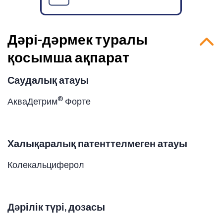
Дәрі-дәрмек туралы
қосымша ақпарат
Саудалық атауы
®
АкваДетрим
Форте
Халықаралық патенттелмеген атауы
Колекальциферол
Дәрілік түрі, дозасы