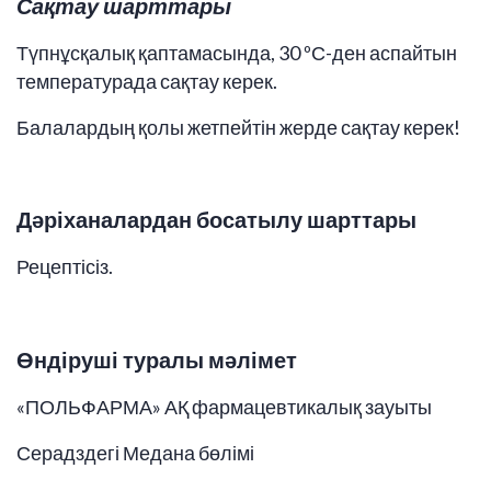
Сақтау шарттары
Түпнұсқалық қаптамасында, 30 ºС-ден аспайтын
температурада сақтау керек.
Балалардың қолы жетпейтін жерде сақтау керек!
Дәріханалардан босатылу шарттары
Рецептісіз.
Өндіруші туралы мәлімет
«ПОЛЬФАРМА» АҚ фармацевтикалық зауыты
Серадздегі Медана бөлімі