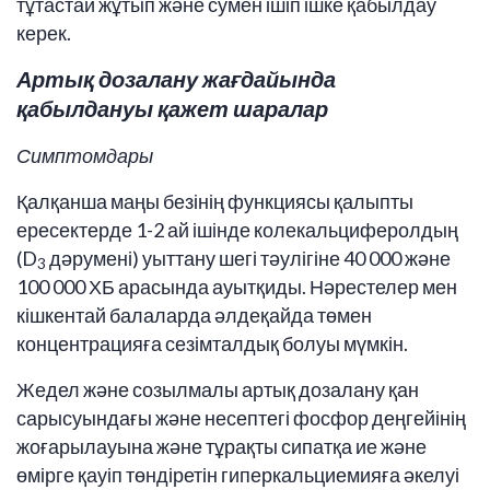
тұтастай жұтып және сумен ішіп ішке қабылдау
керек.
Артық дозалану жағдайында
қабылдануы қажет шаралар
Симптомдары
Қалқанша маңы безінің функциясы қалыпты
ересектерде 1-2 ай ішінде колекальциферолдың
(D
дәрумені) уыттану шегі тәулігіне 40 000 және
3
100 000 ХБ арасында ауытқиды. Нәрестелер мен
кішкентай балаларда әлдеқайда төмен
концентрацияға сезімталдық болуы мүмкін.
Жедел және созылмалы артық дозалану қан
сарысуындағы және несептегі фосфор деңгейінің
жоғарылауына және тұрақты сипатқа ие және
өмірге қауіп төндіретін гиперкальциемияға әкелуі