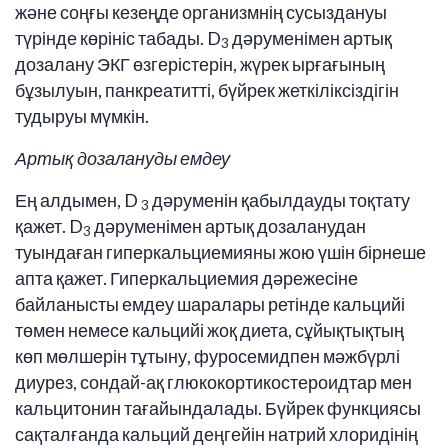
және соңғы кезеңде организмнің сусыздануы
түрінде көрініс табады. D
дәруменімен артық
3
дозалану ЭКГ өзгерістерін, жүрек ырғағының
бұзылуын, панкреатитті, бүйрек жеткіліксіздігін
тудыруы мүмкін.
Артық дозалануды емдеу
Ең алдымен, D
дәруменін қабылдауды тоқтату
3
қажет. D
дәруменімен артық дозаланудан
3
туындаған гиперкальциемияны жою үшін бірнеше
апта қажет. Гиперкальциемия дәрежесіне
байланысты емдеу шаралары ретінде кальцийі
төмен немесе кальцийі жоқ диета, сұйықтықтың
көп мөлшерін тұтыну, фуросемидпен мәжбүрлі
диурез, сондай-ақ глюкокортикостероидтар мен
кальцитонин тағайындалады. Бүйрек функциясы
сақталғанда кальций деңгейін натрий хлоридінің