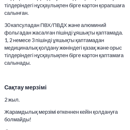
тілдеріндегі нұсқаулықпен бірге картон қорапшаға
салынған.
30 капсуладан ПВХ/ПВДХ және алюминий
фольгадан жасалған пішінді ұяшықты қаптамада.
1, 2 немесе 3 пішінді ұяшықты қаптамадан
медициналық қолдану жөніндегі қазақ және орыс
тілдеріндегі нұсқаулықпен бірге картон қаптамаға
салынады.
Сақтау мерзімі
2 жыл.
Жарамдылық мерзімі өткеннен кейін қолдануға
болмайды!