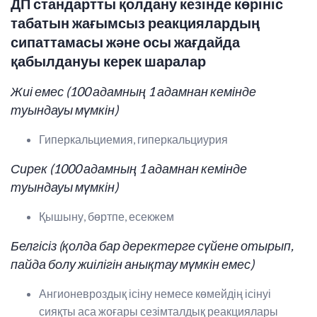
ДП стандартты қолдану кезінде көрініс
табатын
жағымсыз реакциялардың
сипаттамасы
және осы жағдайда
қабылдануы керек шаралар
Жиі емес (100 адамның 1 адамнан кемінде
туындауы мүмкін)
Гиперкальциемия, гиперкальциурия
Сирек (1000 адамның 1 адамнан кемінде
туындауы мүмкін)
Қышыну, бөртпе, есекжем
Белгісіз (қолда бар деректерге сүйене отырып,
пайда болу жиілігін анықтау мүмкін емес)
Ангионевроздық ісіну немесе көмейдің ісінуі
сияқты аса жоғары сезімталдық реакциялары