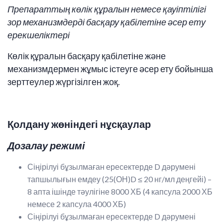
Препараттың көлік құралын немесе қауіптілігі
зор механизмдерді басқару қабілетіне әсер ету
ерекшеліктері
Көлік құралын басқару қабілетіне және
механизмдермен жұмыс істеуге әсер ету бойынша
зерттеулер жүргізілген жоқ.
Қолдану жөніндегі нұсқаулар
Дозалау режимі
Сіңірілуі бұзылмаған ересектерде D дәрумені
тапшылығын емдеу (25(ОН)D ≤ 20 нг/мл деңгейі) –
8 апта ішінде тәулігіне 8000 ХБ (4 капсула 2000 ХБ
немесе 2 капсула 4000 ХБ)
Сіңірілуі бұзылмаған ересектерде D дәрумені