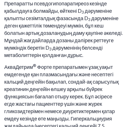
Препаратты псевдогипопаратиреоз кезінде
қабылдауға болмайды, өйткені D
дәруменіне
3
қалыпты сезімталдық фазасында D
дәруменіне
3
деген қажеттілік төмендеуі мүмкін, бұл кеш
болатын артық дозаланудың даму қаупіне әкеледі.
Мұндай жағдайларда дозаны дәлірек реттеуге
мүмкіндік беретін D
дәруменінің белсенді
3
метаболиттерін қолданған дұрыс.
®
АкваДетрим
Форте препаратымен ұзақ уақыт
емдегенде қан плазмасындағы және несептегі
кальций деңгейін бақылап, сондай-ақ сарысулық
креатинин деңгейін өлшеу арқылы бүйрек
функциясын бағалап отыру керек. Бұл әсіресе
егде жастағы пациенттер үшін және жүрек
гликозидтерімен немесе диуретиктермен қатар
емдеу кезінде өте маңызды. Гиперкальциурия
жағдайында (несептегі кальций деңгейі 7,5