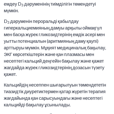
емдеу D
дәруменінің тиімділігін төмендетуі
3
мүмкін.
D
дәруменін пероральді қабылдау
3
гиперкальциемияның дамуы арқылы оймақгүл
мен басқа жүрек гликозидтерінің емдік әсері мен
уытты потенциалын (аритмияның даму қаупі)
арттыруы мүмкін. Мұқият медициналық бақылау,
ЭКГ көрсеткіштерін және қан плазмасы мен
несептегі кальций деңгейін бақылау және қажет
жағдайда жүрек гликозидтерінің дозасын түзету
қажет.
Кальцийдің несеппен шығарылуын төмендететін
тиазидтік диуретиктермен қатар жүретін терапия
жағдайында қан сарысуындағы және несептегі
кальцийді бақылау ұсынылады.