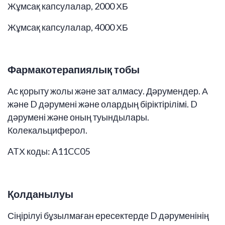
Жұмсақ капсулалар, 2000 ХБ
Жұмсақ капсулалар, 4000 ХБ
Фармакотерапиялық
тобы
Ас қорыту жолы және зат алмасу. Дәрумендер. А
және D дәрумені және олардың біріктірілімі. D
дәрумені және оның туындылары.
Колекальциферол.
ATХ коды: A11CC05
Қолданылуы
Сіңірілуі бұзылмаған ересектерде D дәруменінің