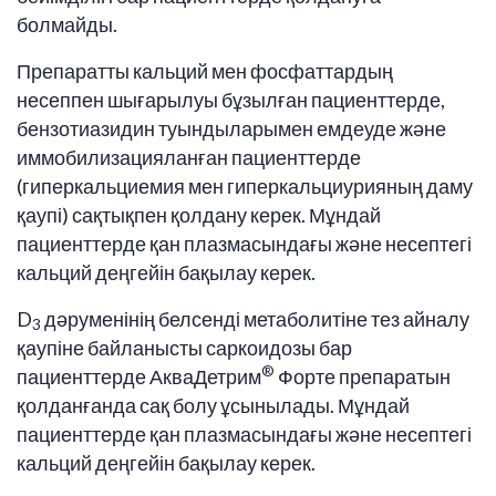
болмайды.
Препаратты кальций мен фосфаттардың
несеппен шығарылуы бұзылған пациенттерде,
бензотиазидин туындыларымен емдеуде және
иммобилизацияланған пациенттерде
(гиперкальциемия мен гиперкальциурияның даму
қаупі) сақтықпен қолдану керек. Мұндай
пациенттерде қан плазмасындағы және несептегі
кальций деңгейін бақылау керек.
D
дәруменінің белсенді метаболитіне тез айналу
3
қаупіне байланысты саркоидозы бар
®
пациенттерде АкваДетрим
Форте препаратын
қолданғанда сақ болу ұсынылады. Мұндай
пациенттерде қан плазмасындағы және несептегі
кальций деңгейін бақылау керек.