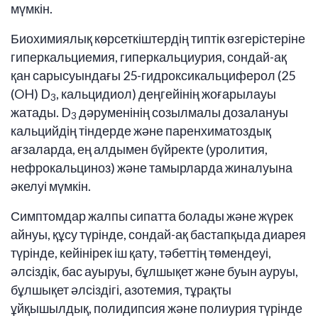
мүмкін.
Биохимиялық көрсеткіштердің типтік өзгерістеріне
гиперкальциемия, гиперкальциурия, сондай-ақ
қан сарысуындағы 25-гидроксикальциферол (25
(OH) D
, кальцидиол) деңгейінің жоғарылауы
3
жатады. D
дәруменінің созылмалы дозалануы
3
кальцийдің тіндерде және паренхиматоздық
ағзаларда, ең алдымен бүйректе (уролития,
нефрокальциноз) және тамырларда жиналуына
әкелуі мүмкін.
Симптомдар жалпы сипатта болады және жүрек
айнуы, құсу түрінде, сондай-ақ бастапқыда диарея
түрінде, кейінірек іш қату, тәбеттің төмендеуі,
әлсіздік, бас ауыруы, бұлшықет және буын ауруы,
бұлшықет әлсіздігі, азотемия, тұрақты
ұйқышылдық, полидипсия және полиурия түрінде