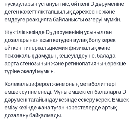
нұсқауларын ұстануы тиіс, өйткені D дәруменіне
деген қажеттілік тапшылық дәрежесіне және
емдеуге реакцияға байланысты өзгеруі мүмкін.
Жүктілік кезінде D
дәруменінің ұсынылған
3
дозаларынан асып кетуден аулақ болу керек,
өйткені гиперкальциемия физикалық және
психикалық дамудың кешеуілдеуіне, балада
аорта стенозының және ретинопатияның ерекше
түріне әкелуі мүмкін.
Колекальциферол және оның метаболиттері
емшек сүтіне енеді. Мұны емшектегі балаларға D
дәрумені тағайындау кезінде ескеру керек. Емшек
емізу кезінде жаңа туған нәрестелерде артық
дозалану байқалмады.