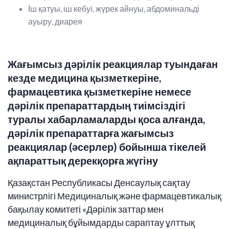
Іш қатуы, іш кебуі, жүрек айнуы, абдоминальді
ауыру, диарея
Жағымсыз дәрілік реакциялар туындаған
кезде медицина қызметкеріне,
фармацевтика қызметкеріне немесе
дәрілік препараттардың тиімсіздігі
туралы хабарламаларды қоса алғанда,
дәрілік препараттарға жағымсыз
реакциялар (әсерлер) бойынша тікелей
ақпараттық дерекқорға жүгіну
Қазақстан Республикасы Денсаулық сақтау
министрлігі Медициналық және фармацевтикалық
бақылау комитеті «Дәрілік заттар мен
медициналық бұйымдарды сараптау ұлттық