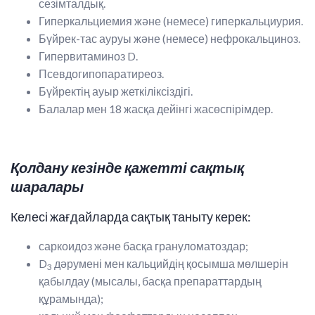
сезімталдық.
Гиперкальциемия және (немесе) гиперкальциурия.
Бүйрек-тас ауруы және (немесе) нефрокальциноз.
Гипервитаминоз D.
Псевдогипопаратиреоз.
Бүйректің ауыр жеткіліксіздігі.
Балалар мен 18 жасқа дейінгі жасөспірімдер.
Қолдану кезінде қажетті сақтық
шаралары
Келесі жағдайларда сақтық таныту керек:
саркоидоз және басқа грануломатоздар;
D
дәрумені мен кальцийдің қосымша мөлшерін
3
қабылдау (мысалы, басқа препараттардың
құрамында);