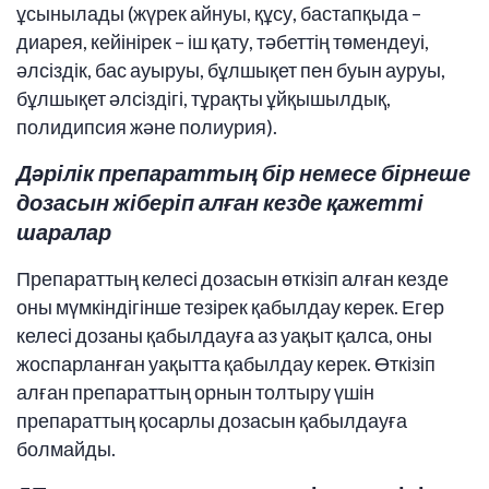
ұсынылады (жүрек айнуы, құсу, бастапқыда –
диарея, кейінірек – іш қату, тәбеттің төмендеуі,
әлсіздік, бас ауыруы, бұлшықет пен буын ауруы,
бұлшықет әлсіздігі, тұрақты ұйқышылдық,
полидипсия және полиурия).
Дәрілік препараттың бір немесе бірнеше
дозасын жіберіп алған кезде қажетті
шаралар
Препараттың келесі дозасын өткізіп алған кезде
оны мүмкіндігінше тезірек қабылдау керек. Егер
келесі дозаны қабылдауға аз уақыт қалса, оны
жоспарланған уақытта қабылдау керек. Өткізіп
алған препараттың орнын толтыру үшін
препараттың қосарлы дозасын қабылдауға
болмайды.