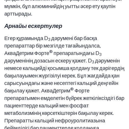
мүмкін, бұл алюминийдің уытты әсер ету қаупін
арттырады.
Арнайы ескертулер
Егер құрамында D
дәрумені бар басқа
3
препараттар бір мезгілде тағайындалса,
®
АкваДетрим Форте
препаратындағы D
3
дәруменінің дозасын ескеру қажет. D
дәруменін
3
немесе кальцийді қосымша қолдану тек дәрігердің
бақылауымен жүргізілуі керек. Бұл жағдайда қан
сарысуындағы және несептегі кальций деңгейін
®
бақылау қажет. АкваДетрим
Форте
препаратымен емделетін бүйрек жеткіліксіздігі бар
пациенттерде кальций мен фосфат
метаболизмінің көрсеткіштерін бақылау керек.
Препаратты кальций нефроуролитиазына
бейімділігі бар пациенттерде қолдануға