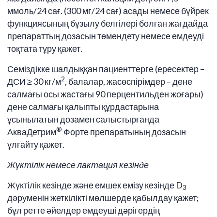
ммоль/24 сағ. (300 мг/24 сағ) асады немесе бүйрек
функциясының бұзылу белгілері болған жағдайда
препараттың дозасын төмендету немесе емдеуді
тоқтата тұру қажет.
Семіздікке шалдыққан пациенттерге (ересектер –
2
ДСИ ≥ 30 кг/м
, балалар, жасөспірімдер – дене
салмағы осы жастағы 90 перцентильден жоғары)
дене салмағы қалыпты құрдастарына
ұсынылатын дозамен салыстырғанда
®
АкваДетрим
Форте препаратының дозасын
ұлғайту қажет.
Жүктілік немесе лактация кезінде
Жүктілік кезінде және емшек емізу кезінде D
3
дәруменін жеткілікті мөлшерде қабылдау қажет;
бұл ретте әйелдер емдеуші дәрігердің