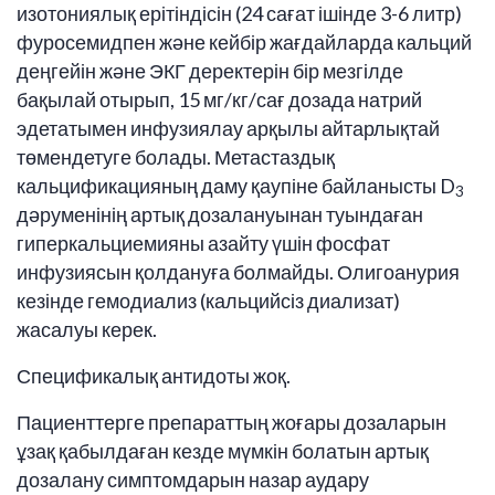
изотониялық ерітіндісін (24 сағат ішінде 3-6 литр)
фуросемидпен және кейбір жағдайларда кальций
деңгейін және ЭКГ деректерін бір мезгілде
бақылай отырып, 15 мг/кг/сағ дозада натрий
эдетатымен инфузиялау арқылы айтарлықтай
төмендетуге болады. Метастаздық
кальцификацияның даму қаупіне байланысты D
3
дәруменінің артық дозалануынан туындаған
гиперкальциемияны азайту үшін фосфат
инфузиясын қолдануға болмайды. Олигоанурия
кезінде гемодиализ (кальцийсіз диализат)
жасалуы керек.
Спецификалық антидоты жоқ.
Пациенттерге препараттың жоғары дозаларын
ұзақ қабылдаған кезде мүмкін болатын артық
дозалану симптомдарын назар аудару