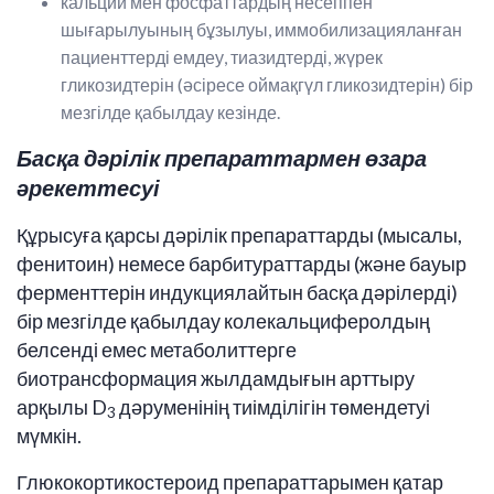
кальций мен фосфаттардың несеппен
шығарылуының бұзылуы, иммобилизацияланған
пациенттерді емдеу, тиазидтерді, жүрек
гликозидтерін (әсіресе оймақгүл гликозидтерін) бір
мезгілде қабылдау кезінде.
Басқа дәрілік препараттармен өзара
әрекеттесуі
Құрысуға қарсы дәрілік препараттарды (мысалы,
фенитоин) немесе барбитураттарды (және бауыр
ферменттерін индукциялайтын басқа дәрілерді)
бір мезгілде қабылдау колекальциферолдың
белсенді емес метаболиттерге
биотрансформация жылдамдығын арттыру
арқылы D
дәруменінің тиімділігін төмендетуі
3
мүмкін.
Глюкокортикостероид препараттарымен қатар