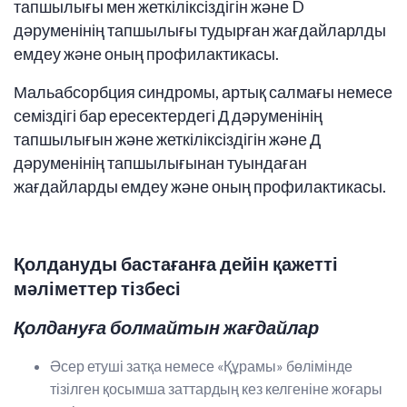
тапшылығы мен жеткіліксіздігін және D
дәруменінің тапшылығы тудырған жағдайларлды
емдеу және оның профилактикасы.
Мальабсорбция синдромы, артық салмағы немесе
семіздігі бар ересектердегі Д дәруменінің
тапшылығын және жеткіліксіздігін және Д
дәруменінің тапшылығынан туындаған
жағдайларды емдеу және оның профилактикасы.
Қолдануды бастағанға дейін қажетті
мәліметтер тізбесі
Қолдануға болмайтын жағдайлар
Әсер етуші затқа немесе «Құрамы» бөлімінде
тізілген қосымша заттардың кез келгеніне жоғары