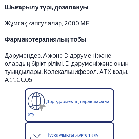
Шығарылу түрі, дозалануы
Жұмсақ капсулалар, 2000 МЕ
Фармакотерапиялық тобы
Дәрумендер. А және D дәрумені және
олардың біріктірілімі. D дәрумені және оның
туындылары. Колекальциферол. ATХ коды:
A11CC05
Дәрі-дәрмектің парақшасына
өту
Нұсқаулықты жүктеп алу