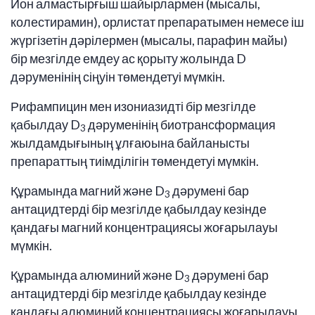
Ион алмастырғыш шайырлармен (мысалы,
колестирамин), орлистат препаратымен немесе іш
жүргізетін дәрілермен (мысалы, парафин майы)
бір мезгілде емдеу ас қорыту жолында D
дәруменінің сіңуін төмендетуі мүмкін.
Рифампицин мен изониазидті бір мезгілде
қабылдау D
дәруменінің биотрансформация
3
жылдамдығының ұлғаюына байланысты
препараттың тиімділігін төмендетуі мүмкін.
Құрамында магний және D
дәрумені бар
3
антацидтерді бір мезгілде қабылдау кезінде
қандағы магний концентрациясы жоғарылауы
мүмкін.
Құрамында алюминий және D
дәрумені бар
3
антацидтерді бір мезгілде қабылдау кезінде
қандағы алюминий концентрациясы жоғарылауы