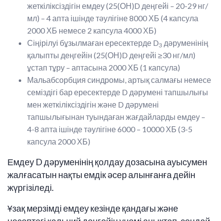
жеткіліксіздігін емдеу (25(ОН)D деңгейі – 20-29 нг/
мл) – 4 апта ішінде тәулігіне 8000 ХБ (4 капсула
2000 ХБ немесе 2 капсула 4000 ХБ)
Сіңірілуі бұзылмаған ересектерде D
дәруменінің
3
қалыпты деңгейін (25(ОН)D деңгейі ≥30 нг/мл)
ұстап тұру – аптасына 2000 ХБ (1 капсула)
Мальабсорбция синдромы, артық салмағы немесе
семіздігі бар ересектерде D дәрумені тапшылығы
мен жеткіліксіздігін және D дәрумені
тапшылығынан туындаған жағдайларды емдеу –
4-8 апта ішінде тәулігіне 6000 – 10000 ХБ (3-5
капсула 2000 ХБ)
Емдеу D дәруменінің қолдау дозасына ауысумен
жалғасатын нақты емдік әсер алынғанға дейін
жүргізіледі.
Ұзақ мерзімді емдеу кезінде қандағы және