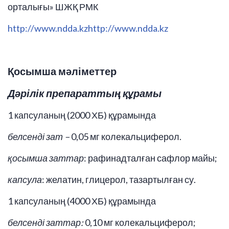
орталығы» ШЖҚ РМК
http://www.ndda.kz
http://www.ndda.kz
Қосымша мәліметтер
Дәрілік препараттың құрамы
1 капсуланың (2000 ХБ) құрамында
белсенді зат –
0,05 мг колекальциферол.
қосымша заттар
: рафинадталған сафлор майы;
капсула
: желатин, глицерол, тазартылған су.
1 капсуланың (4000 ХБ) құрамында
белсенді заттар:
0,10 мг колекальциферол;